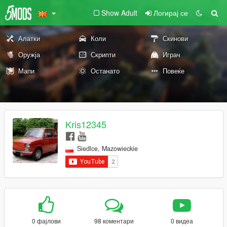
Show Adult
Логирај се
Алатки
Коли
Скинови
Оружја
Скрипти
Играч
Мапи
Останато
Повеќе
Kris12345
Siedlce, Mazowieckie
0 фајлови
98 коментари
0 видеа