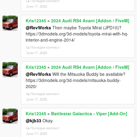
Погледни контекст
Јуни 17, 2025
Kris12345
»
2024 Audi RS4 Avant [Addon / FiveM]
@RevWorks
Then maybe Toyota Mirai (JPD10)?
https://3dmodels.org/3d-models/toyota-mirai-with-hq-
interior-and-engine-2014/
Погледни контекст
Јуни 17, 2025
Kris12345
»
2024 Audi RS4 Avant [Addon / FiveM]
@RevWorks
Will the Mitsuoka Buddy be available?
https://3dmodels.org/3d-models/mitsuoka-buddy-
2020/
Погледни контекст
Јуни 17, 2025
Kris12345
»
Battlestar Galactica - Viper [Add-On]
@kjb33
Okay.
Погледни контекст
Јуни 17, 2025