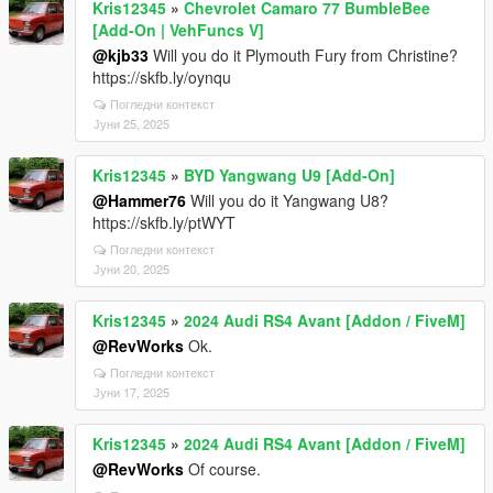
Kris12345
»
Chevrolet Camaro 77 BumbleBee
[Add-On | VehFuncs V]
@kjb33
Will you do it Plymouth Fury from Christine?
https://skfb.ly/oynqu
Погледни контекст
Јуни 25, 2025
Kris12345
»
BYD Yangwang U9 [Add-On]
@Hammer76
Will you do it Yangwang U8?
https://skfb.ly/ptWYT
Погледни контекст
Јуни 20, 2025
Kris12345
»
2024 Audi RS4 Avant [Addon / FiveM]
@RevWorks
Ok.
Погледни контекст
Јуни 17, 2025
Kris12345
»
2024 Audi RS4 Avant [Addon / FiveM]
@RevWorks
Of course.