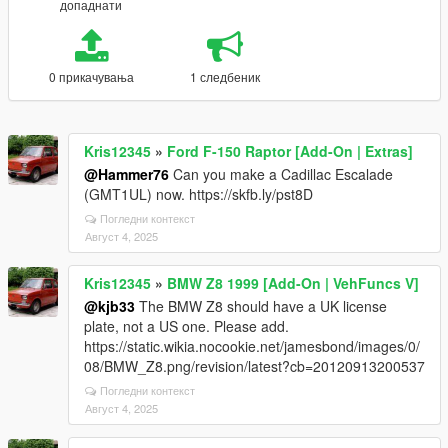
допаднати
0 прикачувања
1 следбеник
Kris12345
»
Ford F-150 Raptor [Add-On | Extras]
@Hammer76
Can you make a Cadillac Escalade
(GMT1UL) now. https://skfb.ly/pst8D
Погледни контекст
Август 4, 2025
Kris12345
»
BMW Z8 1999 [Add-On | VehFuncs V]
@kjb33
The BMW Z8 should have a UK license
plate, not a US one. Please add.
https://static.wikia.nocookie.net/jamesbond/images/0/
08/BMW_Z8.png/revision/latest?cb=20120913200537
Погледни контекст
Август 4, 2025