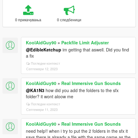
0 прикачувања
0 следбеници
KoolAidGuy90
»
Packfile Limit Adjuster
@EdibleKetchup
im getting that aswell. Did you find
a fix
Погледни контекст
Септември 12, 2023
KoolAidGuy90
»
Real Immersive Gun Sounds
@KA1N3
how did you add the folders to the sfx
folder? it wont aloow me
Погледни контекст
Септември 11, 2023
KoolAidGuy90
»
Real Immersive Gun Sounds
need help!! when i try to put the 2 folders in the sfx it
says there is already a file with the same name as the