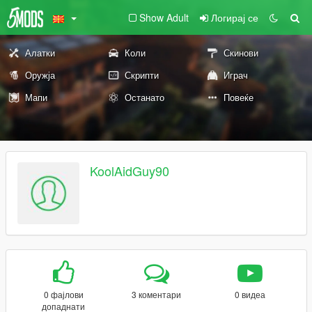
Show Adult
Логирај се
Алатки
Коли
Скинови
Оружја
Скрипти
Играч
Мапи
Останато
Повеќе
KoolAidGuy90
0 фајлови
3 коментари
0 видеа
допаднати