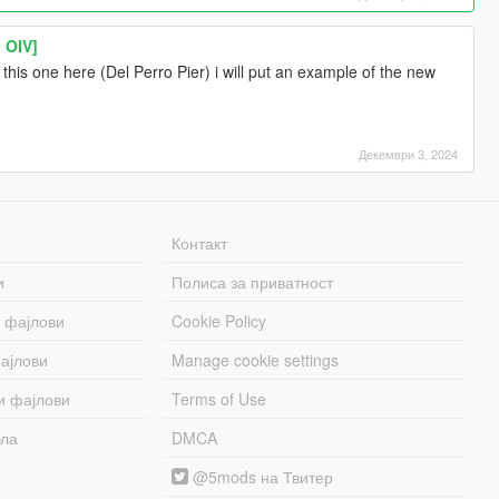
 OIV]
n this one here (Del Perro Pier) i will put an example of the new
Декември 3, 2024
Контакт
и
Полиса за приватност
 фајлови
Cookie Policy
ајлови
Manage cookie settings
и фајлови
Terms of Use
бла
DMCA
@5mods на Твитер