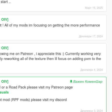
tart ..
Март 15, 2025
 OIV]
 ! All of my mods im focusing on getting the more performance
Декември 17, 2024
 OIV]
owing me on Patreon , i appreciate this :) Currently working very
ly reworking all of the texture then ill focus on adding pxm to the
Декември 4, 2024
 OIV]
Важен Коментар
od or a Road Pack please visit my Patreon page
suals
ient mod (RPF mods) please visit my discord
Декември 3, 2024