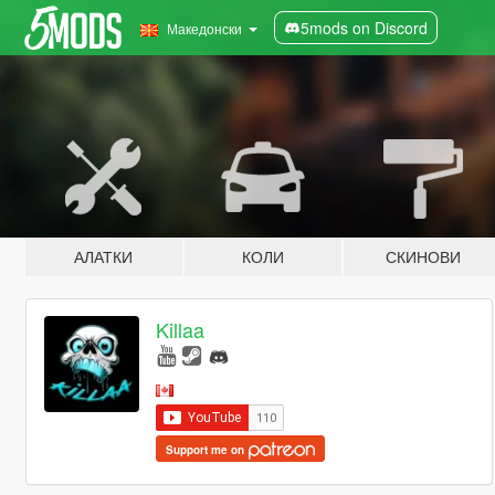
5mods on Discord
Македонски
АЛАТКИ
КОЛИ
СКИНОВИ
Killaa
Support me on