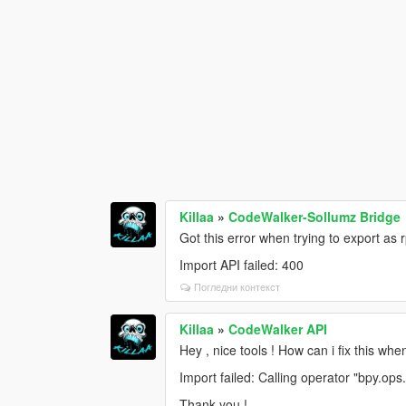
Killaa
»
CodeWalker-Sollumz Bridge
Got this error when trying to export as 
Import API failed: 400
Погледни контекст
Killaa
»
CodeWalker API
Hey , nice tools ! How can i fix this whe
Import failed: Calling operator "bpy.op
Thank you !