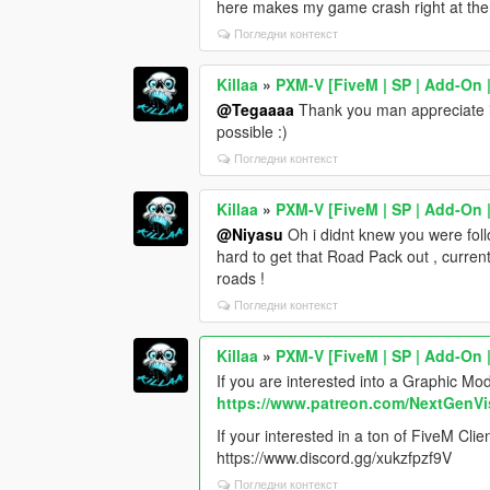
here makes my game crash right at the s
Погледни контекст
Killaa
»
PXM-V [FiveM | SP | Add-On |
@Tegaaaa
Thank you man appreciate it
possible :)
Погледни контекст
Killaa
»
PXM-V [FiveM | SP | Add-On |
@Niyasu
Oh i didnt knew you were foll
hard to get that Road Pack out , current
roads !
Погледни контекст
Killaa
»
PXM-V [FiveM | SP | Add-On |
If you are interested into a Graphic M
https://www.patreon.com/NextGenVi
If your interested in a ton of FiveM Cl
https://www.discord.gg/xukzfpzf9V
Погледни контекст