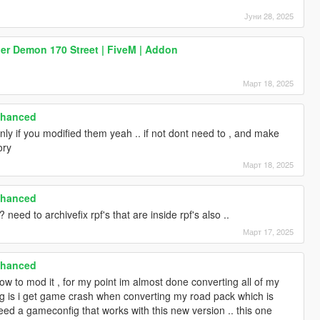
Јуни 28, 2025
r Demon 170 Street | FiveM | Addon
Март 18, 2025
nhanced
nly if you modified them yeah .. if not dont need to , and make
ory
Март 18, 2025
nhanced
 need to archivefix rpf's that are inside rpf's also ..
Март 17, 2025
nhanced
 to mod it , for my point im almost done converting all of my
g is i get game crash when converting my road pack which is
o need a gameconfig that works with this new version .. this one