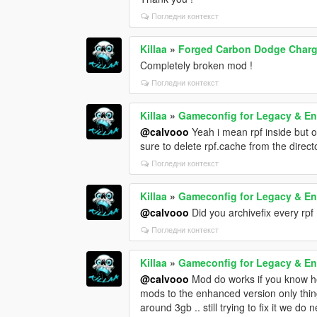
Погледни контекст
Killaa
»
Forged Carbon Dodge Charge
Completely broken mod !
Погледни контекст
Killaa
»
Gameconfig for Legacy & E
@calvooo
Yeah i mean rpf inside but o
sure to delete rpf.cache from the direct
Погледни контекст
Killaa
»
Gameconfig for Legacy & E
@calvooo
Did you archivefix every rpf ?
Погледни контекст
Killaa
»
Gameconfig for Legacy & E
@calvooo
Mod do works if you know how
mods to the enhanced version only thin
around 3gb .. still trying to fix it we d