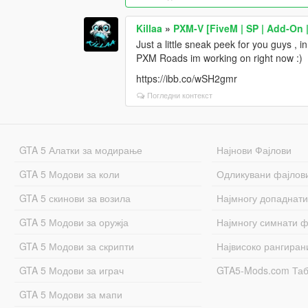
Killaa
»
PXM-V [FiveM | SP | Add-On |
Just a little sneak peek for you guys , i
PXM Roads im working on right now :)
https://ibb.co/wSH2gmr
Погледни контекст
GTA 5 Алатки за модирање
Најнови Фајлови
GTA 5 Модови за коли
Одликувани фајлов
GTA 5 скинови за возила
Најмногу допаднати
GTA 5 Модови за оружја
Најмногу симнати ф
GTA 5 Модови за скрипти
Највисоко рангиран
GTA 5 Модови за играч
GTA5-Mods.com Та
GTA 5 Модови за мапи