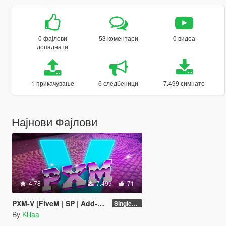
0 фајлови
53 коментари
0 видеа
допаднати
1 прикачување
6 следбеници
7.499 симнато
Најнови Фајлови
4.78
7.499
71
PXM-V [FiveM | SP | Add-On | OIV]
Singleplayer 1.0
By
Killaa