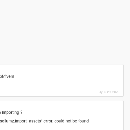
rpf/fivem
Јуни 29, 2025
n importing ?
s.sollumz.import_assets" error, could not be found