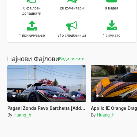
0 фајлови
28 коментари
0 видеа
допаднати
1 прикачување
315 следбеници
1 симнато
Најнови Фајлови
Види ги сите
3.92
6.957
50
3.1
Pagani Zonda Revo Barchetta [Add-On]
Apollo IE Orange Dra
By
Huang_h
By
Huang_h