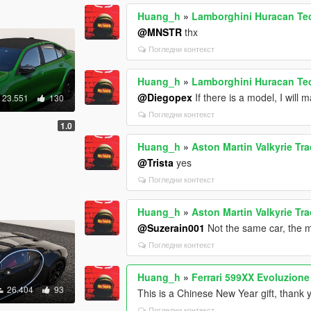
Huang_h
»
Lamborghini Huracan Te
@MNSTR
thx
Погледни контекст
Huang_h
»
Lamborghini Huracan Te
@Diegopex
If there is a model, I will m
23.551
130
Погледни контекст
1.0
Huang_h
»
Aston Martin Valkyrie T
@Trista
yes
Погледни контекст
Huang_h
»
Aston Martin Valkyrie T
@Suzerain001
Not the same car, the 
Погледни контекст
Huang_h
»
Ferrari 599XX Evoluzion
26.404
93
This is a Chinese New Year gift, thank 
Погледни контекст