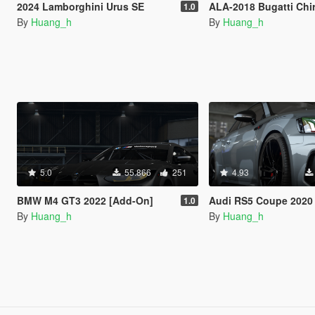
2024 Lamborghini Urus SE
ALA-2018 Bugatti Chi
1.0
By
Huang_h
By
Huang_h
5.0
55.866
251
4.93
BMW M4 GT3 2022 [Add-On]
Audi RS5 Coupe 2020
1.0
By
Huang_h
By
Huang_h