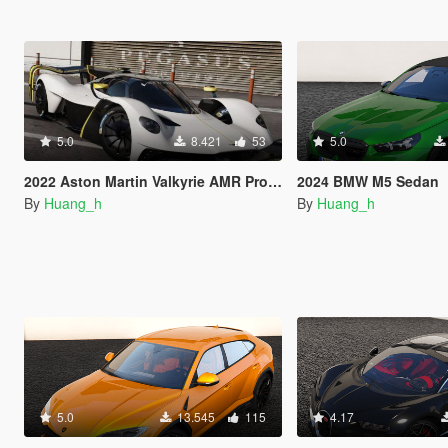
5.0
8.421
53
5.0
2022 Aston Martin Valkyrie AMR Pro [Add-On]
2024 BMW M5 Sedan
By
Huang_h
By
Huang_h
5.0
13.545
115
4.17