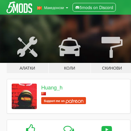
5mods on Discord
Македонски
АЛАТКИ
КОЛИ
СКИНОВИ
Huang_h
Support me on