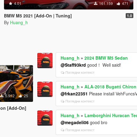
4.01
161.159
471
BMW M5 2021 [Add-On | Tuning]
1.0
By
Huang_h
Huang_h
»
2024 BMW M5 Sedan
@Staff93krd
good！ Well said!
Погледни контекст
Huang_h
»
ALA-2018 Bugatti Chiron
@frkan22351
Please install VehFuncs
5.912
25
Погледни контекст
gon [Add-On]
Huang_h
»
Lamborghini Huracan Te
@megadeli06
good bro
Погледни контекст