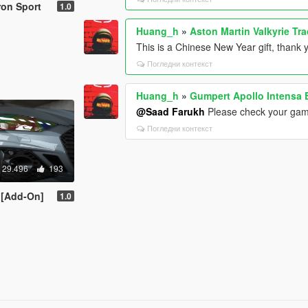
ron Sport
1.0
Huang_h
»
Aston Martin Valkyrie T
This is a Chinese New Year gift, thank 
Погледни контекст
Huang_h
»
Gumpert Apollo Intensa
@Saad Farukh
Please check your game
Погледни контекст
29.496
193
 [Add-On]
1.0