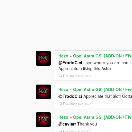
Hezo
»
Opel Astra GSI [ADD-ON / Fi
@FrodoCici
I see where you are coming
Appreciate u liking this Astra
Погледни контекст
Hezo
»
Opel Astra GSI [ADD-ON / Fi
@FrodoCici
Appreciate that alot! Gott
Погледни контекст
Hezo
»
Opel Astra GSI [ADD-ON / Fi
@caviarr
Thank you
Погледни контекст