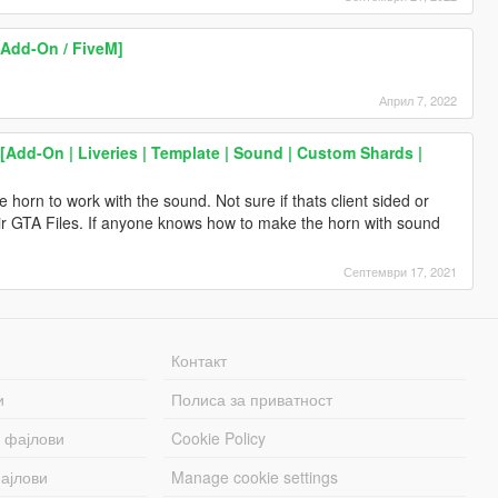
Add-On / FiveM]
Април 7, 2022
 [Add-On | Liveries | Template | Sound | Custom Shards |
e horn to work with the sound. Not sure if thats client sided or
ir GTA Files. If anyone knows how to make the horn with sound
Септември 17, 2021
Контакт
и
Полиса за приватност
 фајлови
Cookie Policy
ајлови
Manage cookie settings