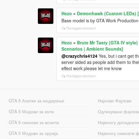
Hezo
»
Demonhawk (Custom LEDs) [
Base model is by GTA Work Production
Погледни контекст
Hezo
»
Brute Mr Tasty (GTA IV style)
Scenarios | Ambient Sounds]
@crazychris4124
Yes, but i cant get th
server sided as people add them to the
effect work please let me know
Погледни контекст
GTA 5 Алатки за модирање
Најнови Фајлови
GTA 5 Модови за коли
Одликувани фајлов
GTA 5 скинови за возила
Најмногу допаднати
GTA 5 Модови за оружја
Најмногу симнати ф