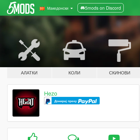
5mods on Discord
Македонски
АЛАТКИ
КОЛИ
СКИНОВИ
Hezo
Донирај преку