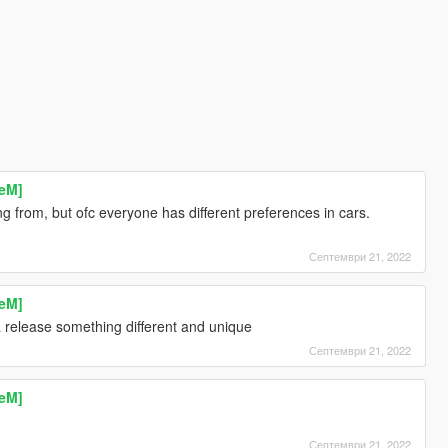
veM]
 from, but ofc everyone has different preferences in cars.
Септември 21, 2022
veM]
a release something different and unique
Септември 21, 2022
veM]
Септември 21, 2022