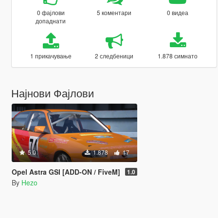
0 фајлови
5 коментари
0 видеа
допаднати
1 прикачување
2 следбеници
1.878 симнато
Најнови Фајлови
5.0
1.878
17
Opel Astra GSI [ADD-ON / FiveM]
1.0
By
Hezo