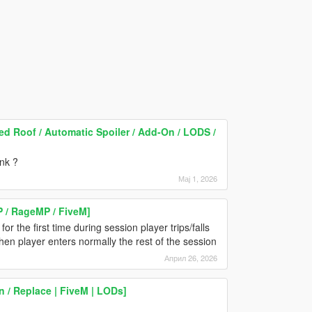
 Roof / Automatic Spoiler / Add-On / LODS /
unk ?
Мај 1, 2026
P / RageMP / FiveM]
or the first time during session player trips/falls
en player enters normally the rest of the session
Април 26, 2026
 / Replace | FiveM | LODs]