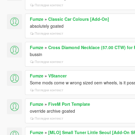
Погледни контекст
Fumze
»
Classic Car Colours [Add-On]
absolutely goated
Погледни контекст
Fumze
»
Cross Diamond Necklace (57.00 CTW) for 
bussin
Погледни контекст
Fumze
»
VStancer
Some mods come w wrong sized oem wheels, is it possib
Погледни контекст
Fumze
»
FiveM Port Template
override archive goated
Погледни контекст
Fumze
»
[MLO] Small Tuner Little Seoul [Add-On S