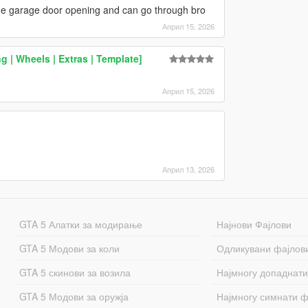
e the garage door opening and can go through bro
Април 15, 2026
 | Wheels | Extras | Template]
Април 15, 2026
Април 13, 2026
GTA 5 Алатки за модирање
Најнови Фајлови
GTA 5 Модови за коли
Одликувани фајлов
GTA 5 скинови за возила
Најмногу допаднати
GTA 5 Модови за оружја
Најмногу симнати ф