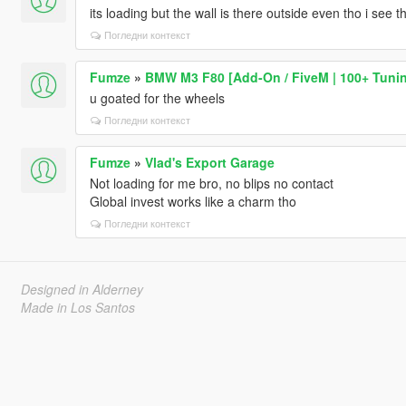
its loading but the wall is there outside even tho i se
Погледни контекст
Fumze
»
BMW M3 F80 [Add-On / FiveM | 100+ Tuning
u goated for the wheels
Погледни контекст
Fumze
»
Vlad's Export Garage
Not loading for me bro, no blips no contact
Global invest works like a charm tho
Погледни контекст
Designed in Alderney
Made in Los Santos