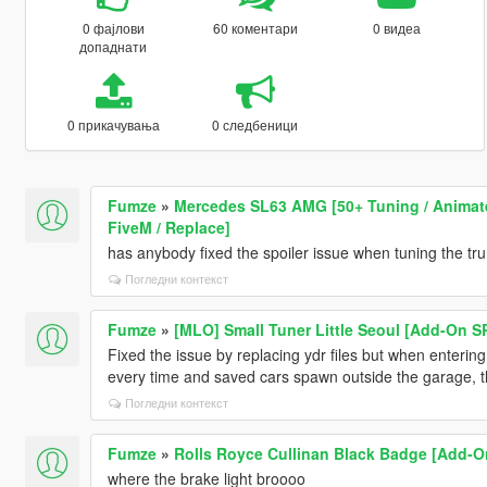
0 фајлови
60 коментари
0 видеа
допаднати
0 прикачувања
0 следбеници
Fumze
»
Mercedes SL63 AMG [50+ Tuning / Animated
FiveM / Replace]
has anybody fixed the spoiler issue when tuning the tr
Погледни контекст
Fumze
»
[MLO] Small Tuner Little Seoul [Add-On S
Fixed the issue by replacing ydr files but when entering f
every time and saved cars spawn outside the garage, th
Погледни контекст
Fumze
»
Rolls Royce Cullinan Black Badge [Add-On
where the brake light broooo