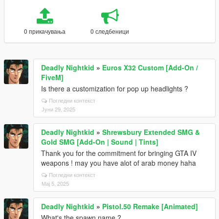
0 прикачувања
0 следбеници
Deadly Nightkid
»
Euros X32 Custom [Add-On /
FiveM]
Is there a customization for pop up headlights ?
Погледни контекст
Јуни 29, 2025
Deadly Nightkid
»
Shrewsbury Extended SMG &
Gold SMG [Add-On | Sound | Tints]
Thank you for the commitment for bringing GTA IV
weapons ! may you have alot of arab money haha
Погледни контекст
Мај 5, 2025
Deadly Nightkid
»
Pistol.50 Remake [Animated]
What's the spawn name ?