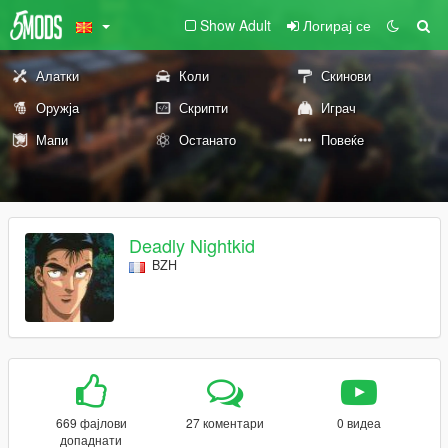
Show Adult
Логирај се
Алатки
Коли
Скинови
Оружја
Скрипти
Играч
Мапи
Останато
Повеќе
Deadly Nightkid
BZH
669 фајлови
27 коментари
0 видеа
допаднати