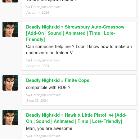
Погледни контекст
Август 4, 2024
Deadly Nightkid
»
Shrewsbury Auto-Crossbow
[Add-On | Sound | Animated | Tints | Lore-
Friendly]
Can someone help me ? I don't know how to make an
underscore on trainer V
Погледни контекст
Август 4, 2024
Deadly Nightkid
»
Finite Cops
compatible with RDE ?
Погледни контекст
Јули 28, 2024
Deadly Nightkid
»
Hawk & Little Pistol .44 [Add-
On | Sound | Animated | Tints | Lore-Friendly]
Man, you are awesome.
Погледни контекст