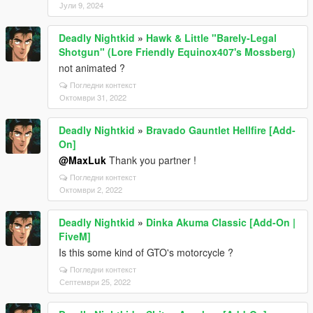
Јули 9, 2024
Deadly Nightkid
»
Hawk & Little "Barely-Legal
Shotgun" (Lore Friendly Equinox407's Mossberg)
not animated ?
Погледни контекст
Октомври 31, 2022
Deadly Nightkid
»
Bravado Gauntlet Hellfire [Add-
On]
@MaxLuk
Thank you partner !
Погледни контекст
Октомври 2, 2022
Deadly Nightkid
»
Dinka Akuma Classic [Add-On |
FiveM]
Is this some kind of GTO's motorcycle ?
Погледни контекст
Септември 25, 2022