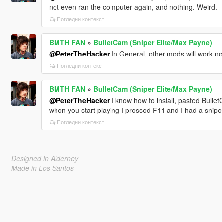
not even ran the computer again, and nothing. Weird.
Погледни контекст
BMTH FAN
»
BulletCam (Sniper Elite/Max Payne)
@PeterTheHacker
In General, other mods will work no
Погледни контекст
BMTH FAN
»
BulletCam (Sniper Elite/Max Payne)
@PeterTheHacker
I know how to install, pasted BulletC
when you start playing I pressed F11 and I had a sniper 
Погледни контекст
Designed in Alderney
Made in Los Santos