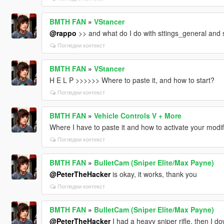
BMTH FAN
»
VStancer
@rappo
>> and what do I do with sttings_general and
Погледни контекст
BMTH FAN
»
VStancer
H E L P >>>>>> Where to paste it, and how to start?
Погледни контекст
BMTH FAN
»
Vehicle Controls V + More
Where I have to paste it and how to activate your modif
Погледни контекст
BMTH FAN
»
BulletCam (Sniper Elite/Max Payne)
@PeterTheHacker
is okay, it works, thank you
Погледни контекст
BMTH FAN
»
BulletCam (Sniper Elite/Max Payne)
@PeterTheHacker
I had a heavy sniper rifle, then I d