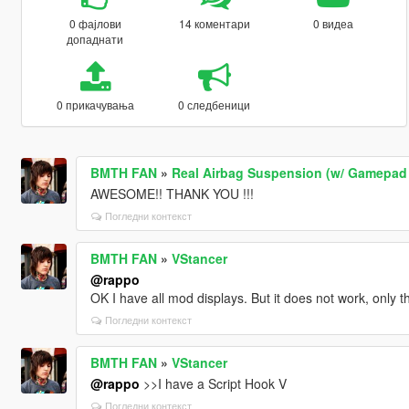
0 фајлови
14 коментари
0 видеа
допаднати
0 прикачувања
0 следбеници
BMTH FAN
»
Real Airbag Suspension (w/ Gamepad
AWESOME!! THANK YOU !!!
Погледни контекст
BMTH FAN
»
VStancer
@rappo
OK I have all mod displays. But it does not work, only 
Погледни контекст
BMTH FAN
»
VStancer
@rappo
>>I have a Script Hook V
Погледни контекст