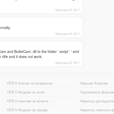
Февруари 23, 2017
rmally.
Февруари 22, 2017
am and BulletCam. dll to the folder ' script ' ' and
rifle and it does not work.
Февруари 22, 2017
GTA 5 Алатки за модирање
Најнови Фајлови
GTA 5 Модови за коли
Одликувани фајлов
GTA 5 скинови за возила
Најмногу допаднати
GTA 5 Модови за оружја
Најмногу симнати ф