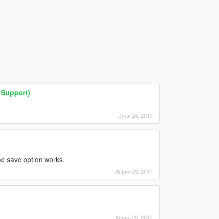
 Support)
Јуни 24, 2017
the save option works.
Април 29, 2017
Април 29, 2017