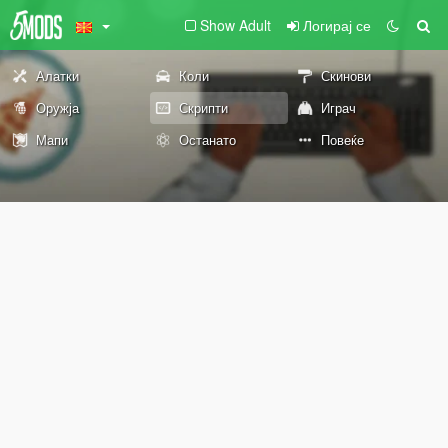
Show Adult
Логирај се
Алатки
Коли
Скинови
Оружја
Скрипти
Играч
Мапи
Останато
Повеќе