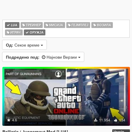
LUA
ТРЕИНЕР
МИСИЈА
ГЕЈМПЛЕЈ
ВОЗИЛА
ИГРАЧ
ОРУЖЈА
Од:
Секое време
Подредено под:
Најнови Верзии
4.6
11.954
134
Ballistic / Juggernaut Mod [LUA]
Version 6.0