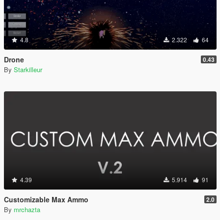
4.8
2.322
64
Drone
0.43
By
Starkilleur
4.39
5.914
91
Customizable Max Ammo
2.0
By
mrchazta