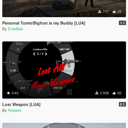
777
25
Personal Turret/Bigfoot is my Buddy [LUA]
1.1
By
EvileBob
4.63
2.938
66
Lost Weapon [LUA]
0.1
By
Robjack