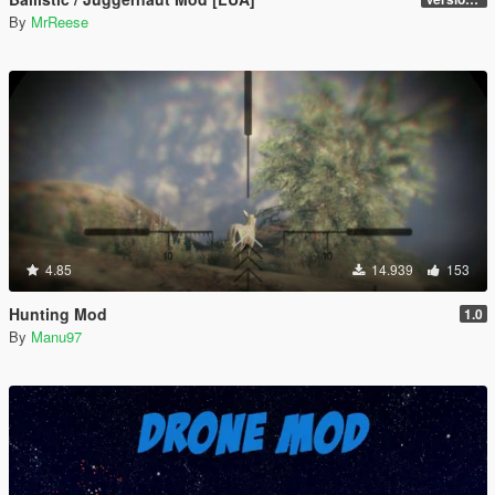
By
MrReese
4.85
14.939
153
Hunting Mod
1.0
By
Manu97