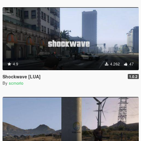
4.9
4.262
47
Shockwave [LUA]
1.0.2
By
scmorio