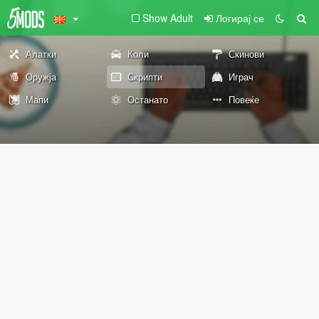
Show Adult
Логирај се
Алатки
Коли
Скинови
Оружја
Скрипти
Играч
Мапи
Останато
Повеќе