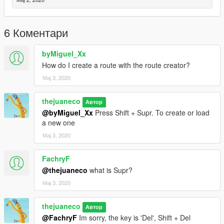
6 Коментари
byMiguel_Xx
How do I create a route with the route creator?
Мај 3, 2020
thejuaneco
Автор
@byMiguel_Xx
Press Shift + Supr. To create or load
a new one
Мај 3, 2020
FachryF
@thejuaneco
what is Supr?
Мај 3, 2020
thejuaneco
Автор
@FachryF
Im sorry, the key is 'Del', Shift + Del