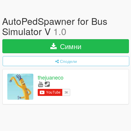
AutoPedSpawner for Bus
Simulator V
1.0
Симни
Сподели
thejuaneco