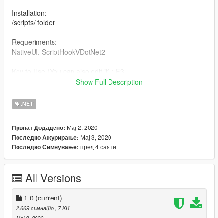
Installation:
/scripts/ folder
Requeriments:
NativeUI, ScriptHookVDotNet2
Key to Use (You can also edit it) : F3
PD: You should enable the Bus Mission first, and later use this
Show Full Description
mod.
.NET
Мај 2, 2020
Првпат Додадено:
Мај 3, 2020
Последно Ажурирање:
пред 4 саати
Последно Симнување:
All Versions
1.0
(current)
2.669 симнато
, 7 KB
Мај 2, 2020