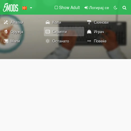
Show Adult
Логирај се
Алатки
Коли
Скинови
Оружја
Скрипти
Играч
Мапи
Останато
Повеќе