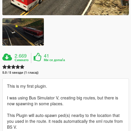
2.669
41
Симнато
Ми се допаѓа
5.0 / 5 ѕвезди (1 гласај)
This is my first plugin.
I was using Bus Simulator V, creating big routes, but there is
now spawning in some places.
This Plugin will auto-spawn ped(s) nearby to the location that
you used in the route. it reads automatically the xml route from
BS V.