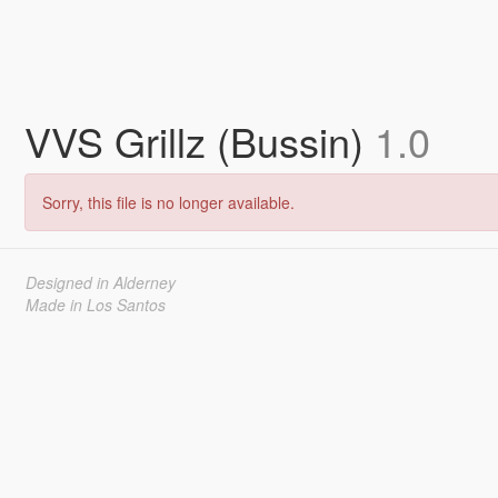
VVS Grillz (Bussin)
1.0
Sorry, this file is no longer available.
Designed in Alderney
Made in Los Santos