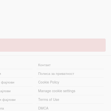
Контакт
и
Полиса за приватност
 фајлови
Cookie Policy
ајлови
Manage cookie settings
и фајлови
Terms of Use
бла
DMCA