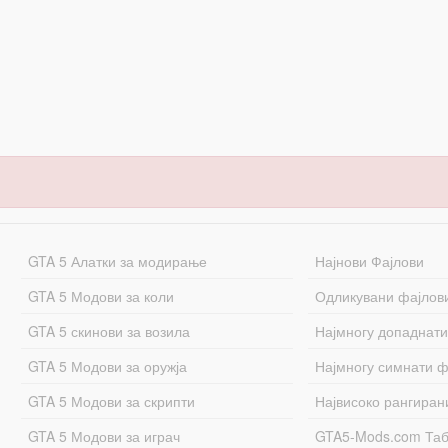
GTA 5 Алатки за модирање
Најнови Фајлови
GTA 5 Модови за коли
Одликувани фајлов
GTA 5 скинови за возила
Најмногу допаднати
GTA 5 Модови за оружја
Најмногу симнати ф
GTA 5 Модови за скрипти
Највисоко рангиран
GTA 5 Модови за играч
GTA5-Mods.com Та