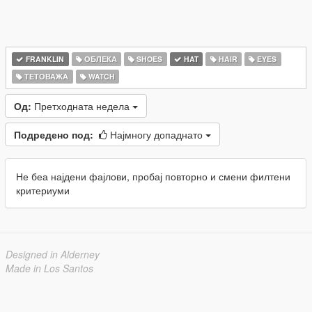
FRANKLIN
ОБЛЕКА
SHOES
HAT
HAIR
EYES
ТЕТОВАЖА
WATCH
Од:
Претходната недела
Подредено под:
Најмногу допаднато
Не беа најдени фајлови, пробај повторно и смени филтени
критериуми
Designed in Alderney
Made in Los Santos