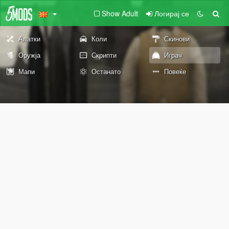
Show Adult
Логирај се
Алатки
Коли
Скинови
Оружја
Скрипти
Играч
Мапи
Останато
Повеќе