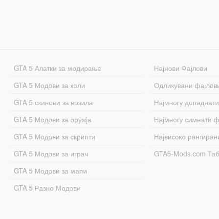
GTA 5 Алатки за модирање
Најнови Фајлови
GTA 5 Модови за коли
Одликувани фајлов
GTA 5 скинови за возила
Најмногу допаднати
GTA 5 Модови за оружја
Најмногу симнати ф
GTA 5 Модови за скрипти
Највисоко рангиран
GTA 5 Модови за играч
GTA5-Mods.com Та
GTA 5 Модови за мапи
GTA 5 Разно Модови