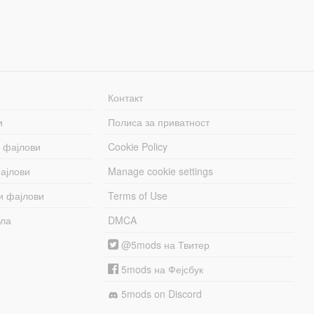
Контакт
и
Полиса за приватност
 фајлови
Cookie Policy
ајлови
Manage cookie settings
и фајлови
Terms of Use
бла
DMCA
@5mods на Твитер
5mods на Фејсбук
5mods on Discord