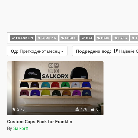
FRANKLIN
ОБЛЕКА
SHOES
HAT
HAIR
EYES
Т
Од:
Претходниот месец
Подредено под:
Највеќе
2.75
176
0
Custom Caps Pack for Franklin
By
SalkorX