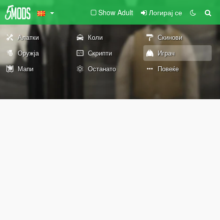
Show Adult
Логирај се
Алатки
Коли
Скинови
Оружја
Скрипти
Играч
Мапи
Останато
Повеќе