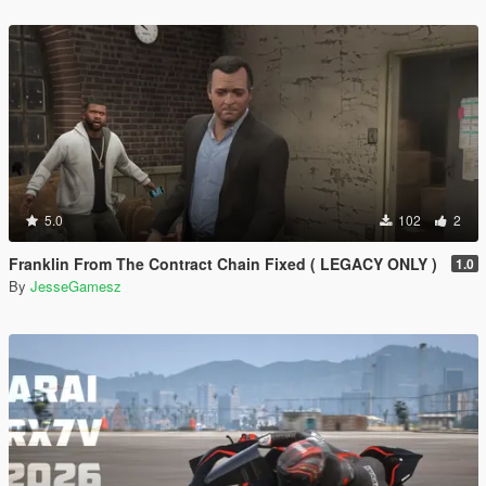
5.0
102
2
Franklin From The Contract Chain Fixed ( LEGACY ONLY )
1.0
By
JesseGamesz