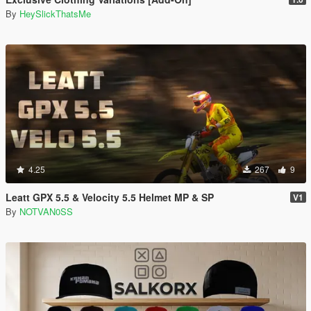
By
HeySlickThatsMe
4.25
267
9
Leatt GPX 5.5 & Velocity 5.5 Helmet MP & SP
V1
By
NOTVAN0SS