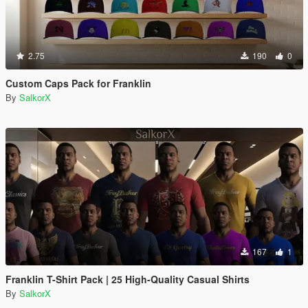
2.75
190
0
Custom Caps Pack for Franklin
By
SalkorX
167
1
Franklin T-Shirt Pack | 25 High-Quality Casual Shirts
By
SalkorX