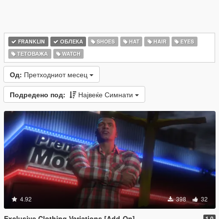
FRANKLIN
ОБЛЕКА
SHOES
HAT
HAIR
EYES
ТЕТОВАЖА
WATCH
Од:
Претходниот месец
Подредено под:
Највеќе Симнати
4.92
398
32
Exclusive Clothing Variations [Add-On]
1.0