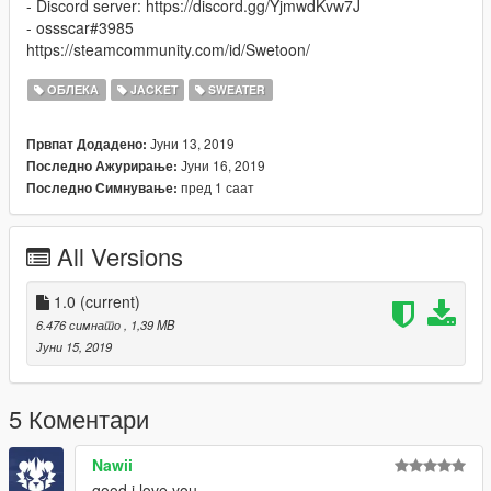
- Discord server: https://discord.gg/YjmwdKvw7J
- ossscar#3985
https://steamcommunity.com/id/Swetoon/
ОБЛЕКА
JACKET
SWEATER
Јуни 13, 2019
Првпат Додадено:
Јуни 16, 2019
Последно Ажурирање:
пред 1 саат
Последно Симнување:
All Versions
1.0
(current)
6.476 симнато
, 1,39 MB
Јуни 15, 2019
5 Коментари
Nawii
good i love you