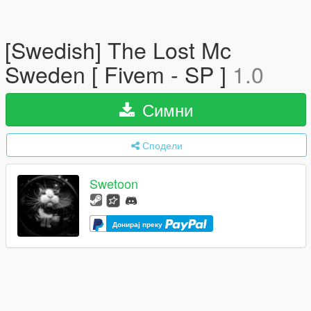
[Swedish] The Lost Mc
Sweden [ Fivem - SP ]
1.0
Симни
Сподели
Swetoon
Донирај преку