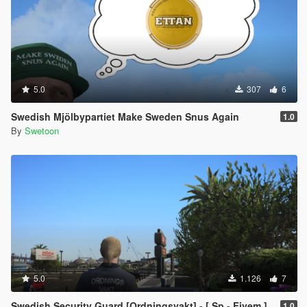
5.0
307
6
Swedish Mjölbypartiet Make Sweden Snus Again
1.0
By
Swetoon
5.0
1.126
7
Swedish Security Guard [Ordningsvakt] - [ Sp - Fivem ]
1.0