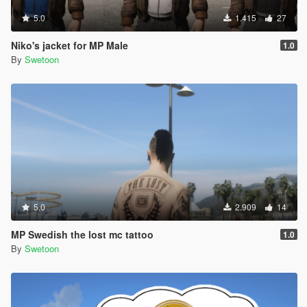
5.0
1.415
27
Niko's jacket for MP Male
1.0
By
Swetoon
5.0
2.909
14
MP Swedish the lost mc tattoo
1.0
By
Swetoon