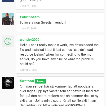
Јули 21, 2019
Fourthbeam
I'd love a non Swedish version!
Јули 30, 2019
wonder2000
Hello! i can't really make it work, i've downloaded the
file and installed it but it just comes "couldn't load
resource lostmc" when i'm connecting to the my
server, do you have any clue of what the problem
could be?
Август 8, 2019
Swetoon
Автор
Om nån ser det här så kommer jag att uppdatera
eller lägga upp nya västar som ser bättre ut med rätt
font på den nedre rockern och så kommer det lite nytt
skit snart. Joina min discord för att se lite skit innan
det laddas upp https://discord.gg/BWdXNqT