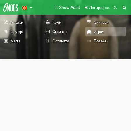
Show Adult
Логирај се
Алатки
Коли
Скинови
Оружја
Скрипти
Играч
Мапи
Останато
Повеќе