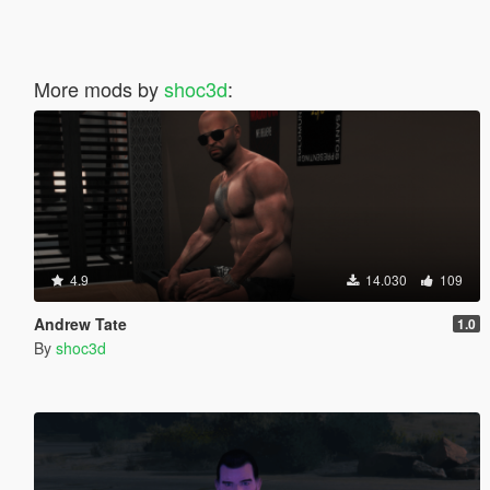
More mods by
shoc3d
:
4.9
14.030
109
Andrew Tate
1.0
By
shoc3d