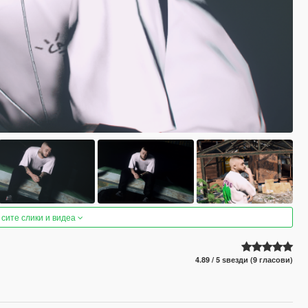
 сите слики и видеа
4.89 / 5 ѕвезди (9 гласови)