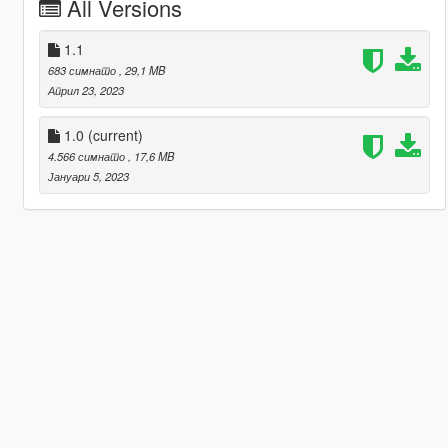
All Versions
1.1
683 симнато
, 29,1 MB
Април 23, 2023
1.0
(current)
4.566 симнато
, 17,6 MB
Јануари 5, 2023