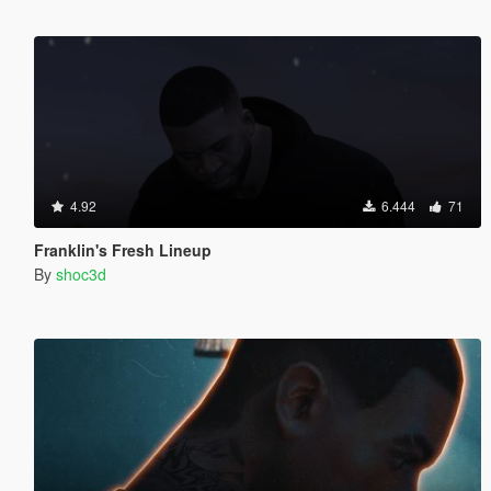
4.92
6.444
71
Franklin's Fresh Lineup
By
shoc3d