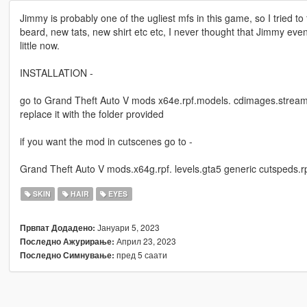
Jimmy is probably one of the ugliest mfs in this game, so I tried 
beard, new tats, new shirt etc etc, I never thought that Jimmy even
little now.
INSTALLATION -
go to Grand Theft Auto V mods x64e.rpf.models. cdimages.streame
replace it with the folder provided
if you want the mod in cutscenes go to -
Grand Theft Auto V mods.x64g.rpf. levels.gta5 generic cutspeds.
SKIN
HAIR
EYES
Јануари 5, 2023
Првпат Додадено:
Април 23, 2023
Последно Ажурирање:
пред 5 саати
Последно Симнување: