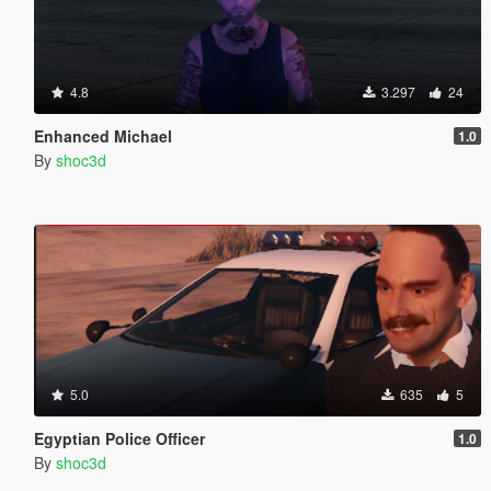
4.8
3.297
24
Enhanced Michael
1.0
By
shoc3d
5.0
635
5
Egyptian Police Officer
1.0
By
shoc3d