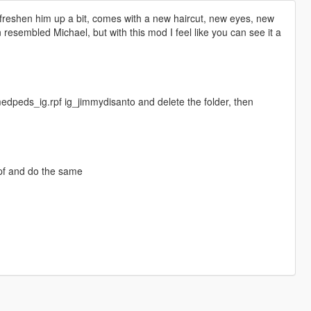
to freshen him up a bit, comes with a new haircut, new eyes, new
 resembled Michael, but with this mod I feel like you can see it a
dpeds_ig.rpf ig_jimmydisanto and delete the folder, then
rpf and do the same