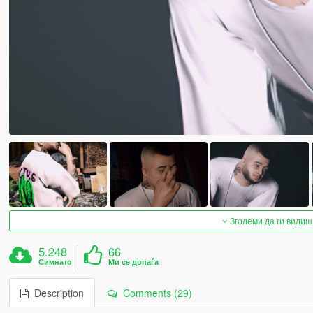
Зголеми да ги видиш
5.248
66
Симнато
Ми се допаѓа
Description
Comments (29)