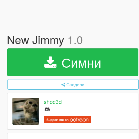
New Jimmy
1.0
Симни
Сподели
shoc3d
Support me on