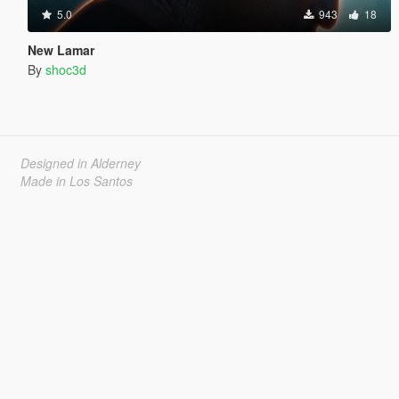
5.0
943
18
New Lamar
By
shoc3d
Designed in Alderney
Made in Los Santos