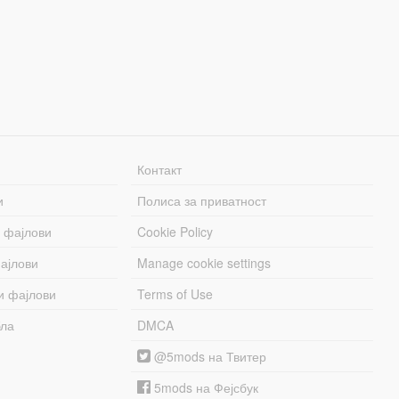
Контакт
и
Полиса за приватност
 фајлови
Cookie Policy
ајлови
Manage cookie settings
и фајлови
Terms of Use
бла
DMCA
@5mods на Твитер
5mods на Фејсбук