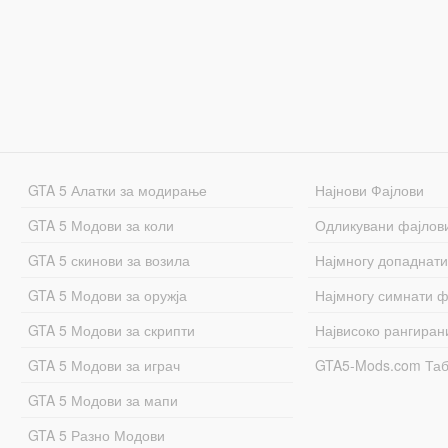
GTA 5 Алатки за модирање
Најнови Фајлови
GTA 5 Модови за коли
Одликувани фајлов
GTA 5 скинови за возила
Најмногу допаднати
GTA 5 Модови за оружја
Најмногу симнати ф
GTA 5 Модови за скрипти
Највисоко рангиран
GTA 5 Модови за играч
GTA5-Mods.com Та
GTA 5 Модови за мапи
GTA 5 Разно Модови