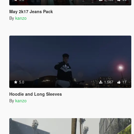
May 2k17 Jeans Pack
By
kanzo
5.0
1.567
17
Hoodie and Long Sleeves
By
kanzo