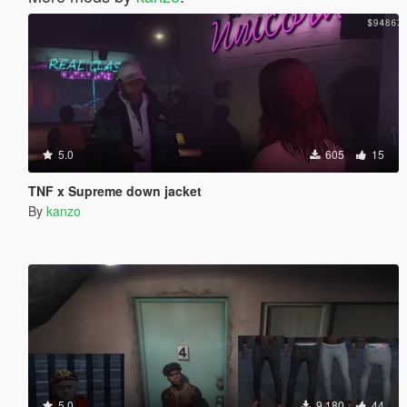
5.0
605
15
TNF x Supreme down jacket
By
kanzo
5.0
9.180
44