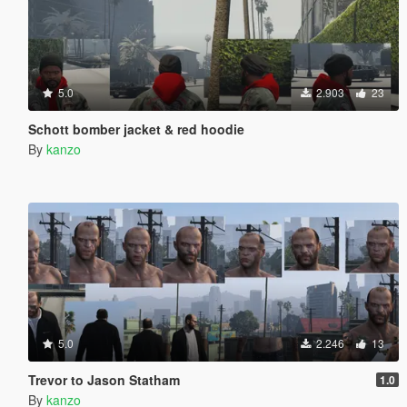
5.0
2.903
23
Schott bomber jacket & red hoodie
By
kanzo
5.0
2.246
13
Trevor to Jason Statham
1.0
By
kanzo