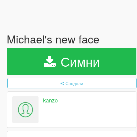
Michael's new face
Симни
Сподели
kanzo