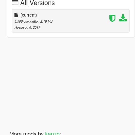
All Versions
(current)
8.506 симнато
, 2,19 MB
Ноември 6, 2017
More mods by
kanzo
: