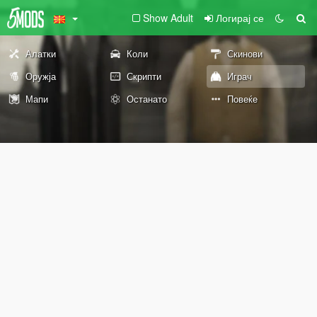
Show Adult
Логирај се
Алатки
Коли
Скинови
Оружја
Скрипти
Играч
Мапи
Останато
Повеќе