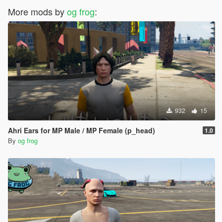
More mods by
og frog
:
932
15
Ahri Ears for MP Male / MP Female (p_head)
1.0
By
og frog