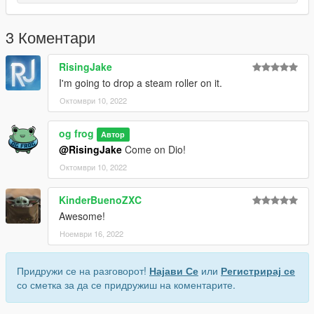
3 Коментари
RisingJake
I'm going to drop a steam roller on it.
Октомври 10, 2022
og frog
Автор
@RisingJake
Come on Dio!
Октомври 10, 2022
KinderBuenoZXC
Awesome!
Ноември 16, 2022
Придружи се на разговорот!
Најави Се
или
Регистрирај се
со сметка за да се придружиш на коментарите.