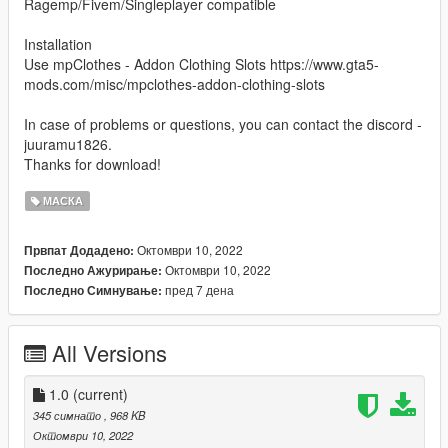
Ragemp/Fivem/Singleplayer compatible
Installation
Use mpClothes - Addon Clothing Slots https://www.gta5-
mods.com/misc/mpclothes-addon-clothing-slots
In case of problems or questions, you can contact the discord -
juuramu1826.
Thanks for download!
МАСКА
Октомври 10, 2022
Првпат Додадено:
Октомври 10, 2022
Последно Ажурирање:
пред 7 дена
Последно Симнување:
All Versions
1.0
(current)
345 симнато
, 968 KB
Октомври 10, 2022