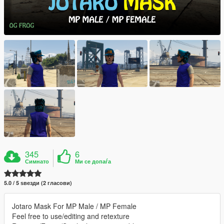
345
6
Симнато
Ми се допаѓа
5.0 / 5 ѕвезди (2 гласови)
Jotaro Mask For MP Male / MP Female
Feel free to use/editing and retexture