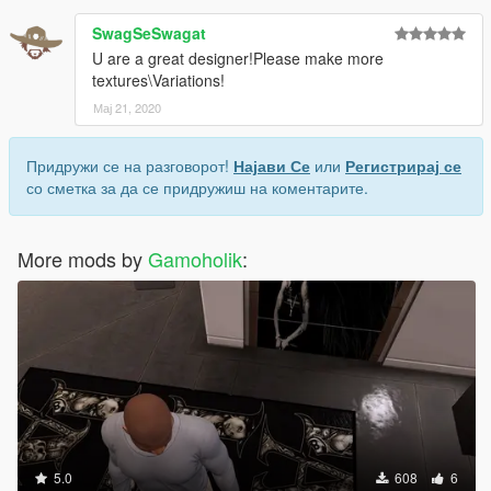
SwagSeSwagat
U are a great designer!Please make more
textures\Variations!
Мај 21, 2020
Придружи се на разговорот!
Најави Се
или
Регистрирај се
со сметка за да се придружиш на коментарите.
More mods by
Gamoholik
:
5.0
608
6