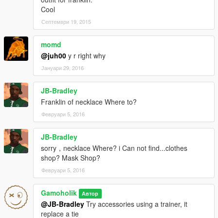
Cool
Септември 19, 2015
momd
@juh00
y r right why
Јануари 29, 2016
JB-Bradley
Franklin of necklace Where to?
Февруари 5, 2016
JB-Bradley
sorry，necklace Where? i Can not find...clothes
shop? Mask Shop?
Февруари 5, 2016
Gamoholik
Автор
@JB-Bradley
Try accessories using a trainer, it
replace a tie