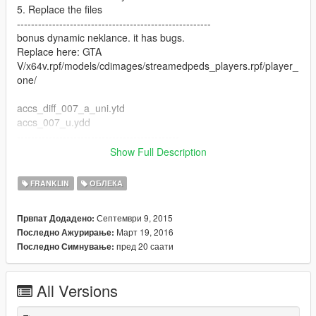
5. Replace the files
-------------------------------------------------------
bonus dynamic neklance. it has bugs.
Replace here: GTA
V/x64v.rpf/models/cdimages/streamedpeds_players.rpf/player_
one/
accs_diff_007_a_uni.ytd
accs_007_u.ydd
----------------------------------------------
V2 added new jeans plus "belt"
Show Full Description
V3 new compton logo jeans
FRANKLIN
ОБЛЕКА
Септември 9, 2015
Првпат Додадено:
Март 19, 2016
Последно Ажурирање:
пред 20 саати
Последно Симнување:
All Versions