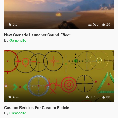
5.0
576
20
New Grenade Launcher Sound Effect
By
Gamoholik
4.75
1.735
33
Custom Reticles For Custom Reticle
By
Gamoholik