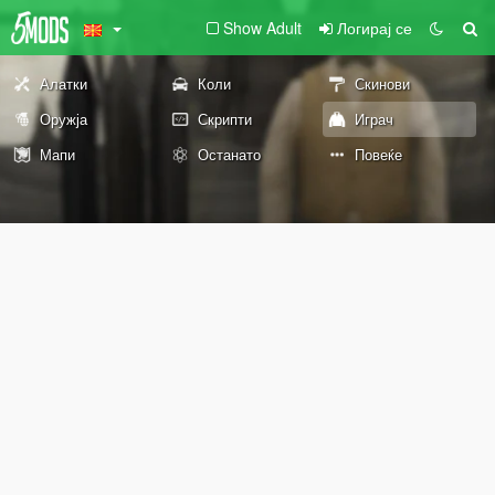
Show Adult
Логирај се
Алатки
Коли
Скинови
Оружја
Скрипти
Играч
Мапи
Останато
Повеќе