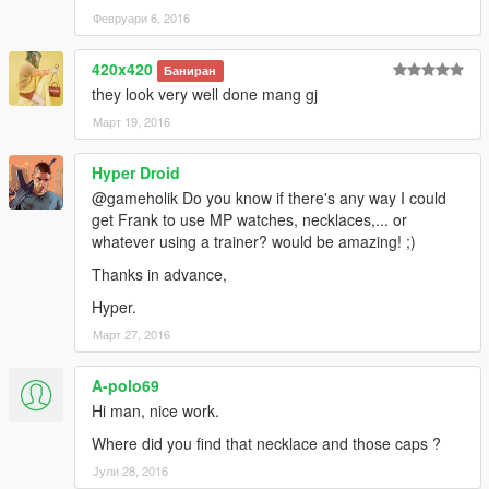
Февруари 6, 2016
420x420
Баниран
they look very well done mang gj
Март 19, 2016
Hyper Droid
@gameholik Do you know if there's any way I could
get Frank to use MP watches, necklaces,... or
whatever using a trainer? would be amazing! ;)
Thanks in advance,
Hyper.
Март 27, 2016
A-polo69
Hi man, nice work.
Where did you find that necklace and those caps ?
Јули 28, 2016