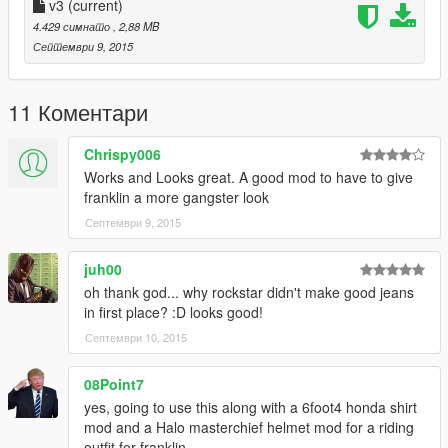
v3
(current)
4.429 симнато
, 2,88 MB
Септември 9, 2015
11 Коментари
Chrispy006
Works and Looks great. A good mod to have to give
franklin a more gangster look
Септември 9, 2015
juh00
oh thank god... why rockstar didn't make good jeans
in first place? :D looks good!
Септември 10, 2015
08Point7
yes, going to use this along with a 6foot4 honda shirt
mod and a Halo masterchief helmet mod for a riding
outfit for franklin.