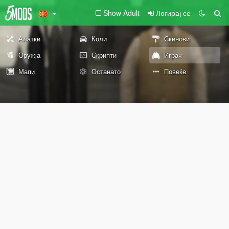
Show Adult
Логирај се
Алатки
Коли
Скинови
Оружја
Скрипти
Играч
Мапи
Останато
Повеќе