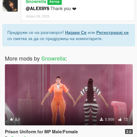
Snowrella
Автор
@ALEXSYS
Thank you ❤️
Април 26, 2023
Придружи се на разговорот!
Најави Се
или
Регистрирај се
со сметка за да се придружиш на коментарите.
More mods by
Snowrella
:
5.0
5.956
73
Prison Uniform for MP Male/Female
2.0