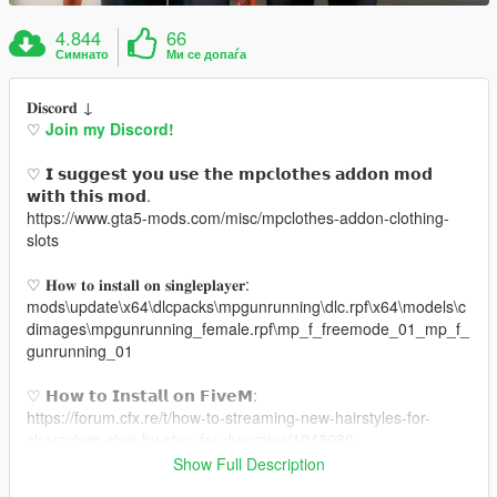
4.844
66
Симнато
Ми се допаѓа
𝐃𝐢𝐬𝐜𝐨𝐫𝐝 ↓
♡
Join my Discord!
♡ 𝗜 𝘀𝘂𝗴𝗴𝗲𝘀𝘁 𝘆𝗼𝘂 𝘂𝘀𝗲 𝘁𝗵𝗲 𝗺𝗽𝗰𝗹𝗼𝘁𝗵𝗲𝘀 𝗮𝗱𝗱𝗼𝗻 𝗺𝗼𝗱
𝘄𝗶𝘁𝗵 𝘁𝗵𝗶𝘀 𝗺𝗼𝗱.
https://www.gta5-mods.com/misc/mpclothes-addon-clothing-
slots
♡ 𝐇𝐨𝐰 𝐭𝐨 𝐢𝐧𝐬𝐭𝐚𝐥𝐥 𝐨𝐧 𝐬𝐢𝐧𝐠𝐥𝐞𝐩𝐥𝐚𝐲𝐞𝐫:
mods\update\x64\dlcpacks\mpgunrunning\dlc.rpf\x64\models\c
dimages\mpgunrunning_female.rpf\mp_f_freemode_01_mp_f_
gunrunning_01
♡ 𝗛𝗼𝘄 𝘁𝗼 𝗜𝗻𝘀𝘁𝗮𝗹𝗹 𝗼𝗻 𝗙𝗶𝘃𝗲𝗠:
https://forum.cfx.re/t/how-to-streaming-new-hairstyles-for-
characters-step-by-step-for-dummies/1048980
Show Full Description
♡ 𝗟𝗶𝗻𝗸 𝘁𝗼 𝗺𝗼𝗱𝗲𝗹: