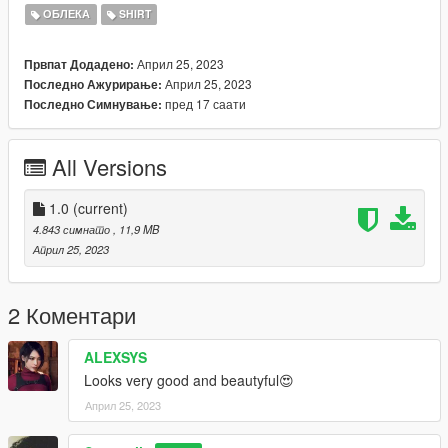
https://www.nitropanic.net/2021/10/crisscross-longsleeve-for-
ОБЛЕКА
SHIRT
sims-4.html
Април 25, 2023
Првпат Додадено:
♡ 𝗟𝗶𝗻𝗸 𝘁𝗼 𝘁𝗼𝗿𝘀𝗼
Април 25, 2023
Последно Ажурирање:
https://www.gta5-mods.com/player/kinkynudes-all-n-one-18
пред 17 саати
Последно Симнување:
(𝙏𝙤𝙧𝙨𝙤 𝟐𝟏)
All Versions
1.0
(current)
4.843 симнато
, 11,9 MB
Април 25, 2023
2 Коментари
ALEXSYS
Looks very good and beautyful😍
Април 25, 2023