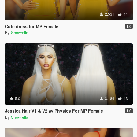
2.531
44
Cute dress for MP Female
1.0
By
Snowrella
5.0
3.189
43
Jessica Hair V1 & V2 w/ Physics For MP Female
1.0
By
Snowrella