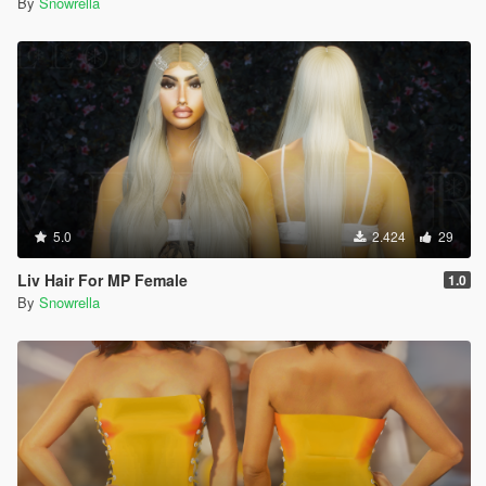
By
Snowrella
5.0
2.424
29
Liv Hair For MP Female
1.0
By
Snowrella