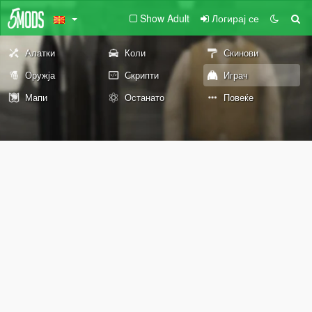
Show Adult
Логирај се
Алатки
Коли
Скинови
Оружја
Скрипти
Играч
Мапи
Останато
Повеќе