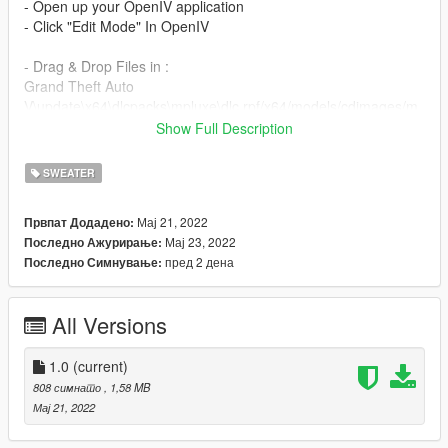
- Open up your OpenIV application
- Click "Edit Mode" In OpenIV
- Drag & Drop Files in :
Grand Theft Auto
V\update\x64\dlcpacks\mpluxe\dlc.rpf/x64/models/cdimages/m
pluxe_male.rpf/mp_m_freemode_01_mp_m_luxe_01
Show Full Description
Enjoy!
SWEATER
Мај 21, 2022
Првпат Додадено:
Мај 23, 2022
Последно Ажурирање:
пред 2 дена
Последно Симнување:
All Versions
1.0
(current)
808 симнато
, 1,58 MB
Мај 21, 2022