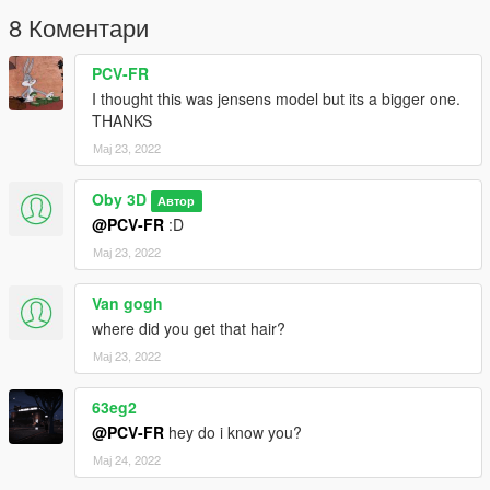
8 Коментари
PCV-FR
I thought this was jensens model but its a bigger one.
THANKS
Мај 23, 2022
Oby 3D
Автор
@PCV-FR
:D
Мај 23, 2022
Van gogh
where did you get that hair?
Мај 23, 2022
63eg2
@PCV-FR
hey do i know you?
Мај 24, 2022