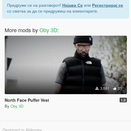
Придружи се на разговорот!
Најави Се
или
Регистрирај се
со сметка за да се придружиш на коментарите.
More mods by
Oby 3D
:
3.561
25
North Face Puffer Vest
1.0
By
Oby 3D
Designed in Alderney