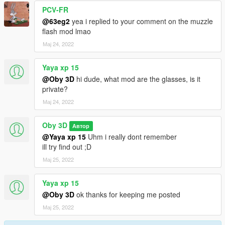
PCV-FR
@63eg2
yea i replied to your comment on the muzzle
flash mod lmao
Мај 24, 2022
Yaya xp 15
@Oby 3D
hi dude, what mod are the glasses, is it
private?
Мај 24, 2022
Oby 3D
Автор
@Yaya xp 15
Uhm i really dont remember
ill try find out ;D
Мај 25, 2022
Yaya xp 15
@Oby 3D
ok thanks for keeping me posted
Мај 25, 2022