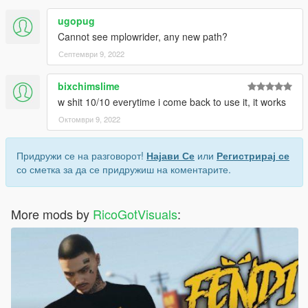
ugopug
Cannot see mplowrider, any new path?
Септември 9, 2022
bixchimslime
w shit 10/10 everytime i come back to use it, it works
Октомври 9, 2022
Придружи се на разговорот!
Најави Се
или
Регистрирај се
со сметка за да се придружиш на коментарите.
More mods by
RicoGotVisuals
: