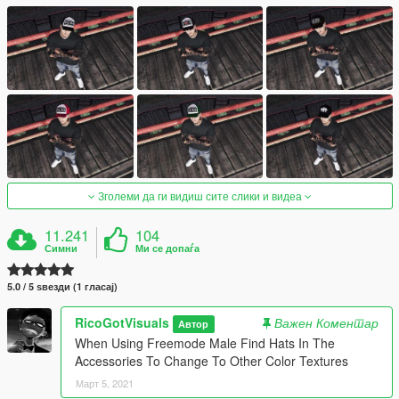
Зголеми да ги видиш сите слики и видеа
11.241
104
Симни
Ми се допаѓа
5.0 / 5 ѕвезди (1 гласај)
RicoGotVisuals
Важен Коментар
Автор
When Using Freemode Male Find Hats In The
Accessories To Change To Other Color Textures
Март 5, 2021