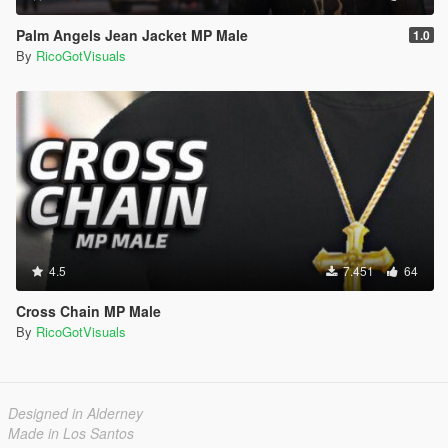
Palm Angels Jean Jacket MP Male
1.0
By
RicoGotVisuals
4.5
7.451
64
Cross Chain MP Male
By
RicoGotVisuals
Designed in Alderney
Made in Los Santos