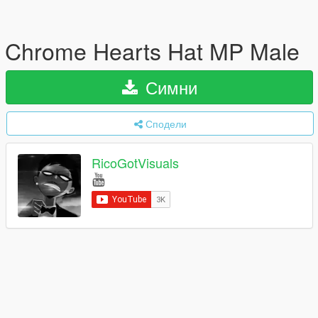
Chrome Hearts Hat MP Male
Симни
Сподели
RicoGotVisuals