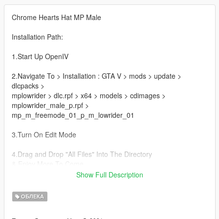
Chrome Hearts Hat MP Male
Installation Path:
1.Start Up OpenIV
2.Navigate To > Installation : GTA V > mods > update >
dlcpacks >
mplowrider > dlc.rpf > x64 > models > cdimages >
mplowrider_male_p.rpf >
mp_m_freemode_01_p_m_lowrider_01
3.Turn On Edit Mode
4.Drag and Drop "All Files" Into The Directory
& Enjoy More To Come
Show Full Description
#CHAMBGANG
ОБЛЕКА
Note : If You Having Any Trouble Replacing These Files Please
Contact Me On Instagram @GTA.Rico