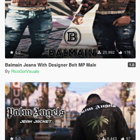
5.0
25.992
176
Balmain Jeans With Designer Belt MP Male
1.0
By
RicoGotVisuals
5.0
6.443
67