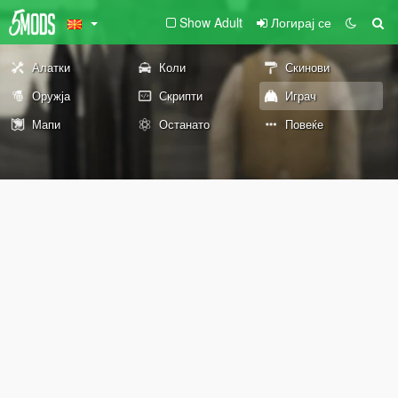
Show Adult
Логирај се
Алатки
Коли
Скинови
Оружја
Скрипти
Играч
Мапи
Останато
Повеќе