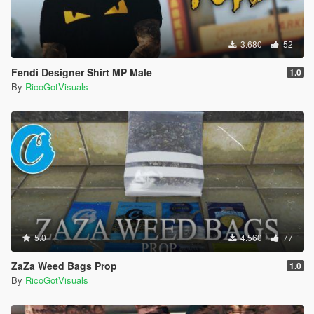
3.680
52
Fendi Designer Shirt MP Male
1.0
By
RicoGotVisuals
5.0
4.560
77
ZaZa Weed Bags Prop
1.0
By
RicoGotVisuals