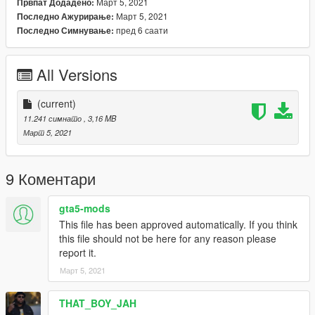
Март 5, 2021
Првпат Додадено:
Март 5, 2021
Последно Ажурирање:
пред 6 саати
Последно Симнување:
All Versions
(current)
11.241 симнато
, 3,16 MB
Март 5, 2021
9 Коментари
gta5-mods
This file has been approved automatically. If you think
this file should not be here for any reason please
report it.
Март 5, 2021
THAT_BOY_JAH