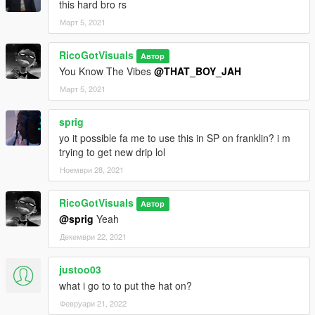
this hard bro rs
Март 5, 2021
RicoGotVisuals
Автор
You Know The Vibes
@THAT_BOY_JAH
Март 5, 2021
sprig
yo it possible fa me to use this in SP on franklin? i m
trying to get new drip lol
Ноември 28, 2021
RicoGotVisuals
Автор
@sprig
Yeah
Декември 22, 2021
justoo03
what i go to to put the hat on?
Февруари 21, 2022