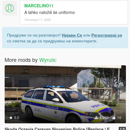
MARCELINO11
A lahko naložiš še uniformo
Ноември 11, 2020
Придружи се на разговорот!
Најави Се
или
Регистрирај се
со сметка за да се придружиш на коментарите.
More mods by
Wyruis
:
5.0
2.960
10
Skoda Octavia Caravan Slovenian Police [Replace | ELS]
1.0