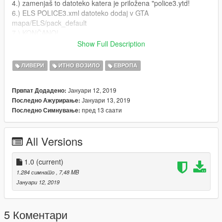
4.) zamenjaš to datoteko katera je priložena "police3.ytd!
6.) ELS POLICE3.xml datoteko dodaj v GTA
mapa/ELS/pack_default
7.) KONČANO!
Show Full Description
-------------------------------
ЛИВЕРИ
ИТНО ВОЗИЛО
ЕВРОПА
Preslikavo ustvaril Nikoplayz a.k.a. Wyruis
Јануари 12, 2019
Првпат Додадено:
Želiš več? naroči se na ta kanal in spremljaj dogajanje:
Јануари 13, 2019
Последно Ажурирање:
https://www.youtube.com/user/nphxy09
пред 13 саати
Последно Симнување:
Spremljaj dogajanje na Facebooku!
https://www.facebook.com/nikoplayzslo
All Versions
1.0
(current)
1.284 симнато
, 7,48 MB
Јануари 12, 2019
5 Коментари