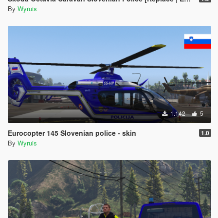
By
Wyruis
1.142
5
Eurocopter 145 Slovenian police - skin
1.0
By
Wyruis