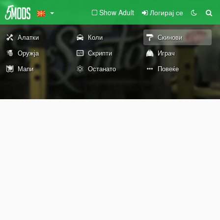
Show Adult
Логирај се
Алатки
Коли
Скинови
Оружја
Скрипти
Играч
Мапи
Останато
Повеќе