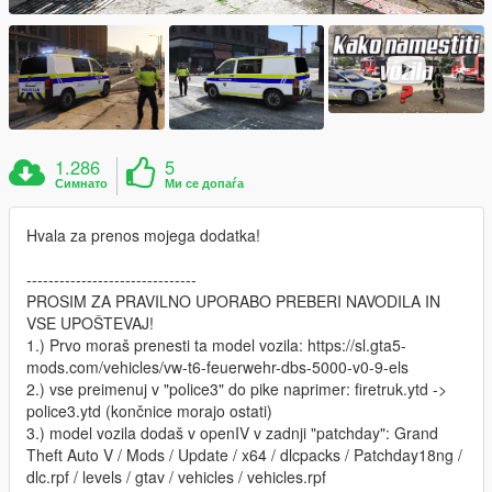
1.286
5
Симнато
Ми се допаѓа
Hvala za prenos mojega dodatka!
-------------------------------
PROSIM ZA PRAVILNO UPORABO PREBERI NAVODILA IN
VSE UPOŠTEVAJ!
1.) Prvo moraš prenesti ta model vozila: https://sl.gta5-
mods.com/vehicles/vw-t6-feuerwehr-dbs-5000-v0-9-els
2.) vse preimenuj v "police3" do pike naprimer: firetruk.ytd ->
police3.ytd (končnice morajo ostati)
3.) model vozila dodaš v openIV v zadnji "patchday": Grand
Theft Auto V / Mods / Update / x64 / dlcpacks / Patchday18ng /
dlc.rpf / levels / gtav / vehicles / vehicles.rpf