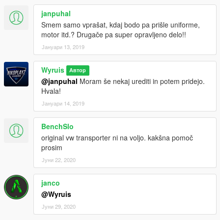
janpuhal
Smem samo vprašat, kdaj bodo pa prišle uniforme,
motor itd.? Drugače pa super opravljeno delo!!
Јануари 13, 2019
Wyruis
Автор
@janpuhal
Moram še nekaj urediti in potem pridejo.
Hvala!
Јануари 14, 2019
BenchSlo
original vw transporter ni na voljo. kakšna pomoč
prosim
Јуни 22, 2020
janco
@Wyruis
Јуни 29, 2020