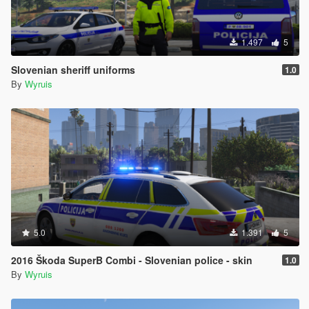
1.497
5
Slovenian sheriff uniforms
1.0
By
Wyruis
5.0
1.391
5
2016 Škoda SuperB Combi - Slovenian police - skin
1.0
By
Wyruis