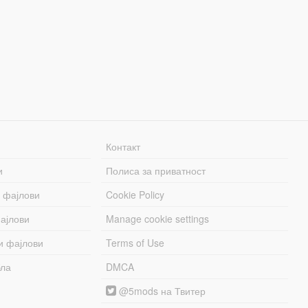
Контакт
и
Полиса за приватност
 фајлови
Cookie Policy
ајлови
Manage cookie settings
и фајлови
Terms of Use
бла
DMCA
@5mods на Твитер