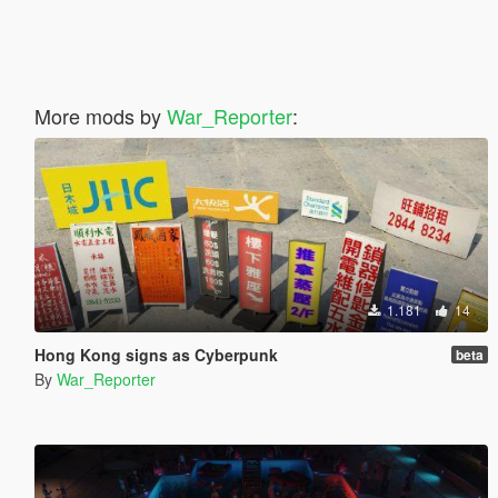
More mods by
War_Reporter
:
1.181
14
Hong Kong signs as Cyberpunk
beta
By
War_Reporter