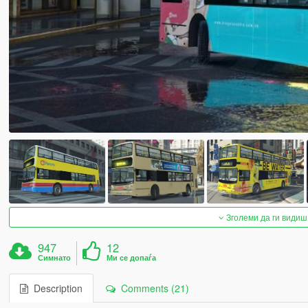
Зголеми да ги видиш
947
12
Симнато
Ми се допаѓа
Description
Comments (21)