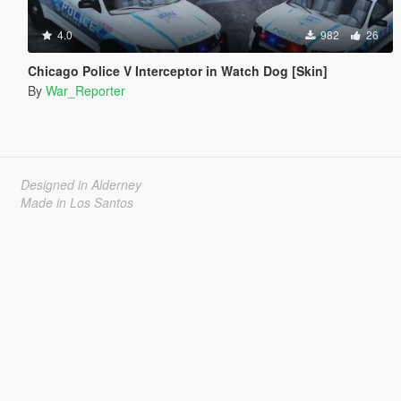
4.0
982
26
Chicago Police V Interceptor in Watch Dog [Skin]
By
War_Reporter
Designed in Alderney
Made in Los Santos