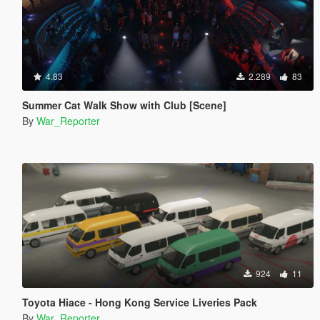
4.83
2.289
83
Summer Cat Walk Show with Club [Scene]
By
War_Reporter
924
11
Toyota Hiace - Hong Kong Service Liveries Pack
By
War_Reporter