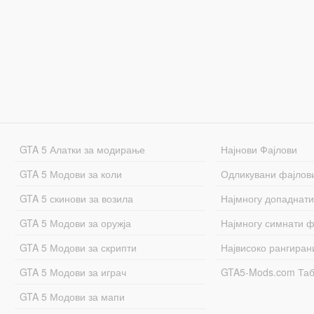
GTA 5 Алатки за модирање
Најнови Фајлови
GTA 5 Модови за коли
Одликувани фајлов
GTA 5 скинови за возила
Најмногу допаднати
GTA 5 Модови за оружја
Најмногу симнати ф
GTA 5 Модови за скрипти
Највисоко рангиран
GTA 5 Модови за играч
GTA5-Mods.com Та
GTA 5 Модови за мапи