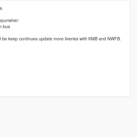
e.
epunisher:
n-bus
Will be keep continues update more liveries with KMB and NWFB.