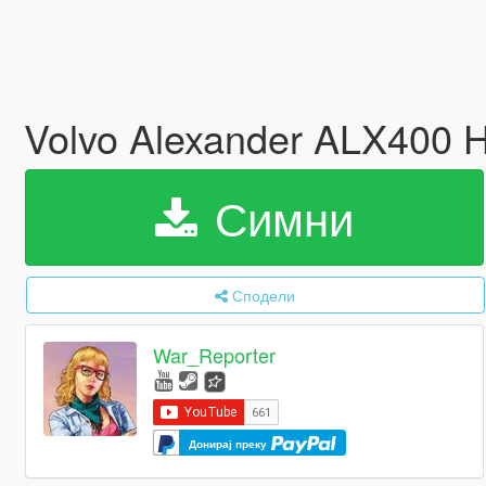
Volvo Alexander ALX400 H
Симни
Сподели
War_Reporter
Донирај преку