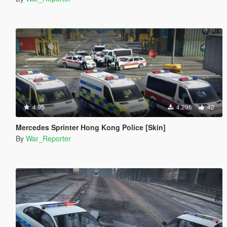
4.95
4.296
42
Mercedes Sprinter Hong Kong Police [Skin]
By
War_Reporter