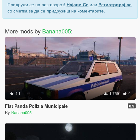
Придружи се на разговорот!
Најави Се
или
Регистрирај се
со сметка за да се придружиш на коментарите.
More mods by
Banana005
:
4.1
1.759
9
Fiat Panda Polizia Municipale
0.9
By
Banana005