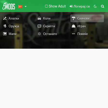
Show Adult
Логирај се
Алатки
Коли
Скинови
Оружја
Скрипти
Играч
Мапи
Останато
Повеќе