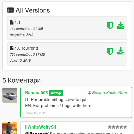
All Versions
1.1
144 симнато
, 3,9 MB
Август 1, 2019
1.0
(current)
730 симнато
, 3,97 MB
Јуни 10, 2019
5 Коментари
Banana005
Важен Коментар
Автор
IT: Per problemi/bug scrivete qui
EN: For problems / bugs write here
Јуни 10, 2019
IIWhiteWolfySII
@Banana005
questa macchina la spacciano su un