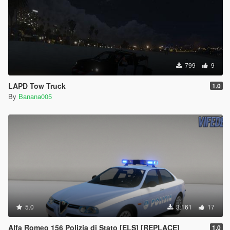
799
9
LAPD Tow Truck
1.0
By
Banana005
5.0
3.161
17
Alfa Romeo 156 Polizia di Stato [ELS] [REPLACE]
1.0