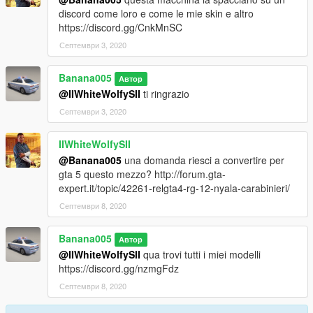
discord come loro e come le mie skin e altro
https://discord.gg/CnkMnSC
Септември 3, 2020
Banana005
Автор
@IIWhiteWolfySII
ti ringrazio
Септември 3, 2020
IIWhiteWolfySII
@Banana005
una domanda riesci a convertire per
gta 5 questo mezzo? http://forum.gta-
expert.it/topic/42261-relgta4-rg-12-nyala-carabinieri/
Септември 8, 2020
Banana005
Автор
@IIWhiteWolfySII
qua trovi tutti i miei modelli
https://discord.gg/nzmgFdz
Септември 8, 2020