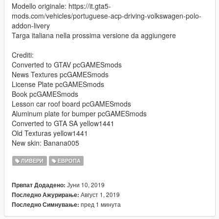
Modello originale: https://it.gta5-
mods.com/vehicles/portuguese-acp-driving-volkswagen-polo-
addon-livery
Targa italiana nella prossima versione da aggiungere
Crediti:
Converted to GTAV pcGAMESmods
News Textures pcGAMESmods
License Plate pcGAMESmods
Book pcGAMESmods
Lesson car roof board pcGAMESmods
Aluminum plate for bumper pcGAMESmods
Converted to GTA SA yellow1441
Old Texturas yellow1441
New skin: Banana005
ЛИВЕРИ
ЕВРОПА
Јуни 10, 2019
Првпат Додадено:
Август 1, 2019
Последно Ажурирање:
пред 1 минута
Последно Симнување: