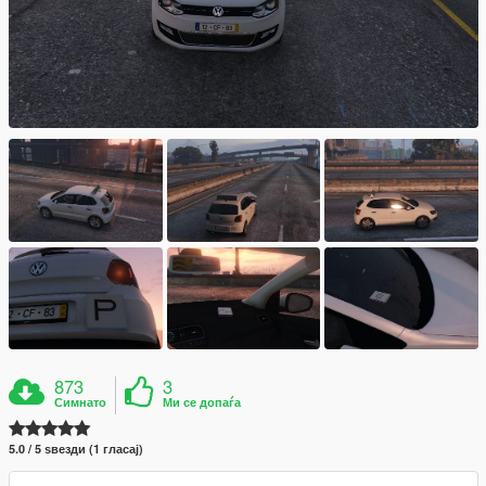
873
3
Симнато
Ми се допаѓа
5.0 / 5 ѕвезди (1 гласај)