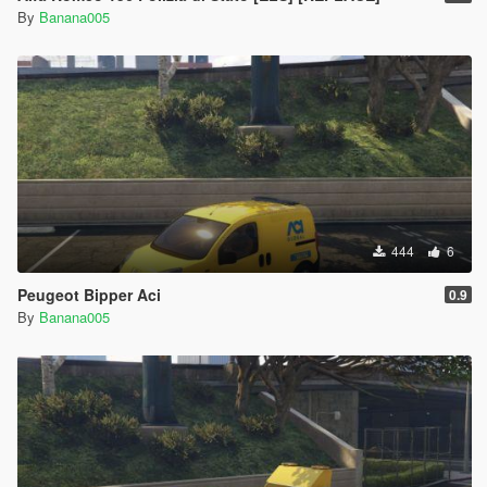
By
Banana005
444
6
Peugeot Bipper Aci
0.9
By
Banana005