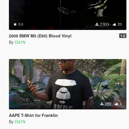
5.0
2.933
20
2009 BMW M5 (E60) Blood Vinyl
1.0
By
Od1N
293
4
AAPE T-Shirt for Franklin
By
Od1N