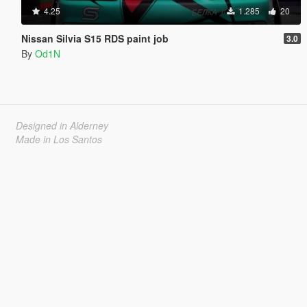
4.25
1.285
20
Nissan Silvia S15 RDS paint job
3.0
By
Od1N
Designed in Alderney
Made in Los Santos