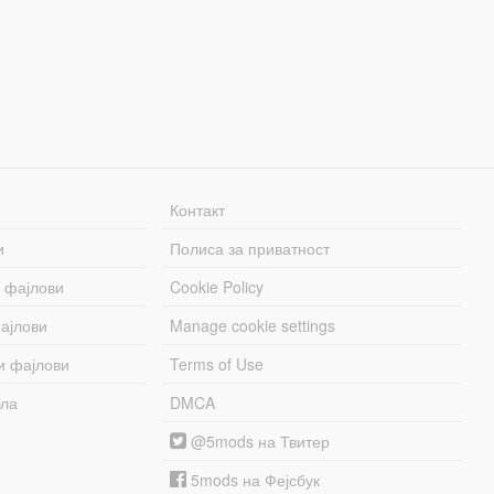
Контакт
и
Полиса за приватност
 фајлови
Cookie Policy
ајлови
Manage cookie settings
и фајлови
Terms of Use
бла
DMCA
@5mods на Твитер
5mods на Фејсбук