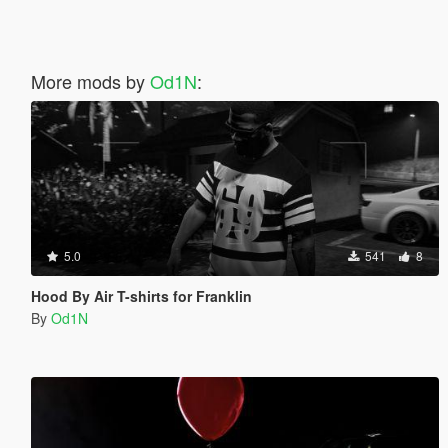
More mods by
Od1N
:
5.0
541
8
Hood By Air T-shirts for Franklin
By
Od1N