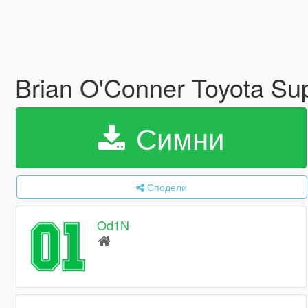
Brian O'Conner Toyota Su
Симни
Сподели
Od1N