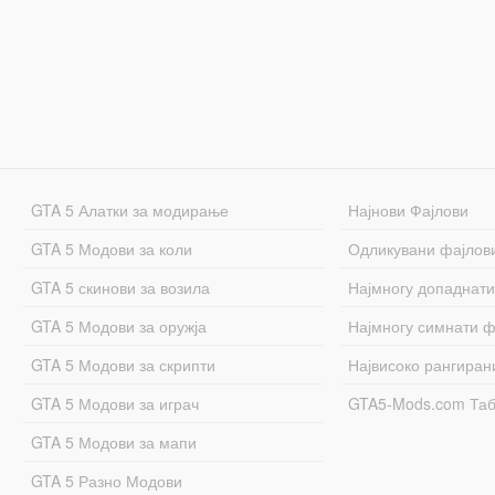
GTA 5 Алатки за модирање
Најнови Фајлови
GTA 5 Модови за коли
Одликувани фајлов
GTA 5 скинови за возила
Најмногу допаднати
GTA 5 Модови за оружја
Најмногу симнати ф
GTA 5 Модови за скрипти
Највисоко рангиран
GTA 5 Модови за играч
GTA5-Mods.com Та
GTA 5 Модови за мапи
GTA 5 Разно Модови