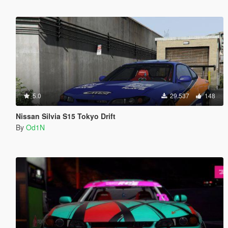
5.0
29.537
148
Nissan Silvia S15 Tokyo Drift
By
Od1N