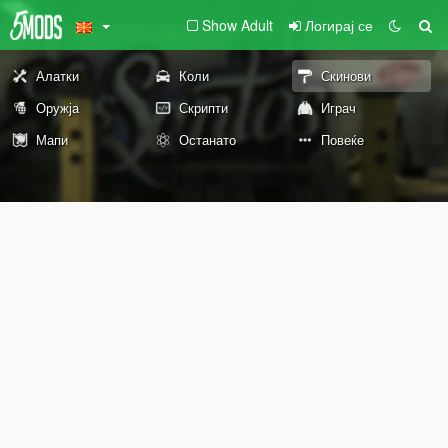
Show Adult
Логирај се
Алатки
Коли
Скинови
Оружја
Скрипти
Играч
Мапи
Останато
Повеќе