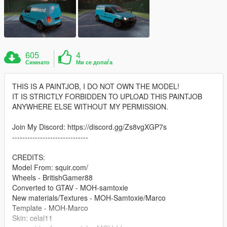
605
4
Симнато
Ми се допаѓа
THIS IS A PAINTJOB, I DO NOT OWN THE MODEL!
IT IS STRICTLY FORBIDDEN TO UPLOAD THIS PAINTJOB
ANYWHERE ELSE WITHOUT MY PERMISSION.
Join My Discord: https://discord.gg/Zs8vgXGP7s
------------------------------
CREDITS:
Model From: squir.com/
Wheels - BritishGamer88
Converted to GTAV - MOH-samtoxie
New materials/Textures - MOH-Samtoxie/Marco
Template - MOH-Marco
Skin: celal11