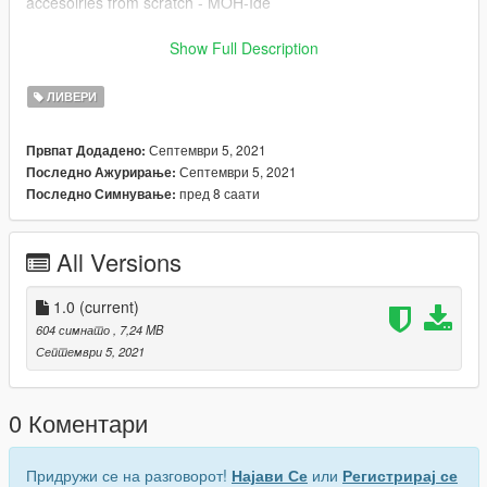
accesoiries from scratch - MOH-Ide
!!POSTNORD-SKIN BY CARZMODDING!!
Show Full Description
------------------------------
INSTALLATION:
ЛИВЕРИ
Download https://www.gta5-mods.com/paintjobs/volkswagen-
caddy-ptt-kargo,
Септември 5, 2021
Првпат Додадено:
Open OpenIV --> mods --> update --> x64 --> dlcpacks -->
Септември 5, 2021
Последно Ажурирање:
patchday25ng --> dlc.rpf --> x64 --> levels --> gta5 -->
пред 8 саати
Последно Симнување:
vehicles.rpf --> drag and drop the files.
After the model is installed, simply drag the ytd I have provided
All Versions
into the same folder, this is what changes the paintjob.
1.0
(current)
604 симнато
, 7,24 MB
Септември 5, 2021
0 Коментари
Придружи се на разговорот!
Најави Се
или
Регистрирај се