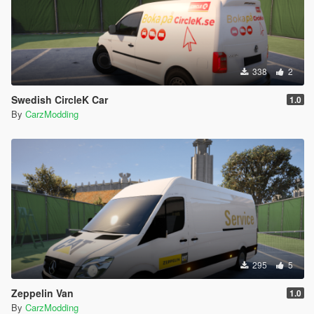
338
2
Swedish CircleK Car
1.0
By
CarzModding
295
5
Zeppelin Van
1.0
By
CarzModding