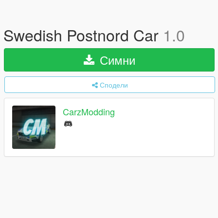
Swedish Postnord Car
1.0
Симни
Сподели
CarzModding