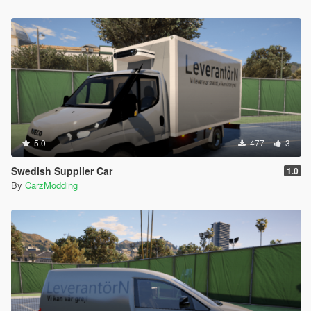
5.0
477
3
Swedish Supplier Car
1.0
By
CarzModding