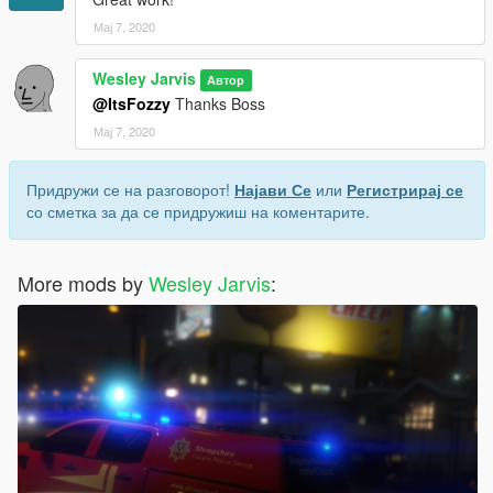
Мај 7, 2020
Wesley Jarvis
Автор
@ItsFozzy
Thanks Boss
Мај 7, 2020
Придружи се на разговорот!
Најави Се
или
Регистрирај се
со сметка за да се придружиш на коментарите.
More mods by
Wesley Jarvis
: