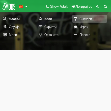
Show Adult
Логирај се
Алатки
Коли
Скинови
Оружја
Скрипти
Играч
Мапи
Останато
Повеќе