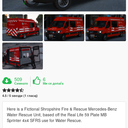
509
6
Симнато
Ми се допаѓа
4.5 / 5 ѕвезди (1 гласај)
Here is a Fictional Shropshire Fire & Rescue Mercedes-Benz
Water Rescue Unit, based off the Real Life 59 Plate MB
Sprinter 4x4 SFRS use for Water Rescue.