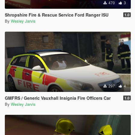
470
3
Shropshire Fire & Rescue Service Ford Ranger ISU
1.0
By
Wesley Jarvis
297
4
GMFRS / Generic Vauxhall Insignia Fire Officers Car
1.0
By
Wesley Jarvis