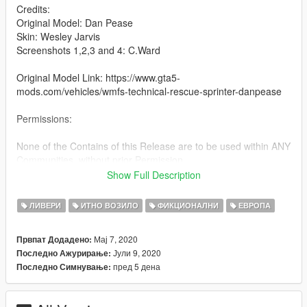
Credits:
Original Model: Dan Pease
Skin: Wesley Jarvis
Screenshots 1,2,3 and 4: C.Ward
Original Model Link: https://www.gta5-
mods.com/vehicles/wmfs-technical-rescue-sprinter-danpease
Permissions:
None of the Contains of this Release are to be used within ANY
Communities, without prior Permission.
Show Full Description
Installation: First drag the original model files into your latest
Patch Day, then drag the downloaded .ytd in.
ЛИВЕРИ
ИТНО ВОЗИЛО
ФИКЦИОНАЛНИ
ЕВРОПА
Мај 7, 2020
Првпат Додадено:
Јули 9, 2020
Последно Ажурирање:
пред 5 дена
Последно Симнување: