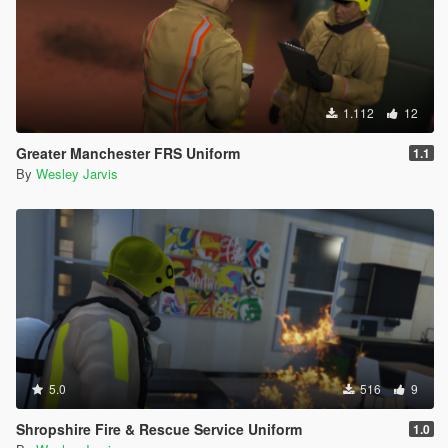
1.112
12
Greater Manchester FRS Uniform
1.1
By
Wesley Jarvis
5.0
516
9
Shropshire Fire & Rescue Service Uniform
1.0