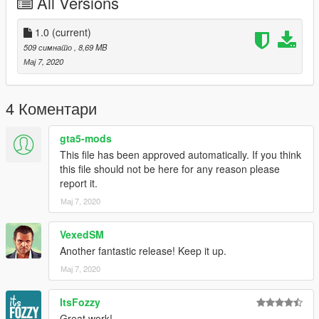
All Versions
1.0
(current)
509 симнато
, 8,69 MB
Мај 7, 2020
4 Коментари
gta5-mods
This file has been approved automatically. If you think
this file should not be here for any reason please
report it.
Мај 7, 2020
VexedSM
Another fantastic release! Keep it up.
Мај 7, 2020
ItsFozzy
Great work!