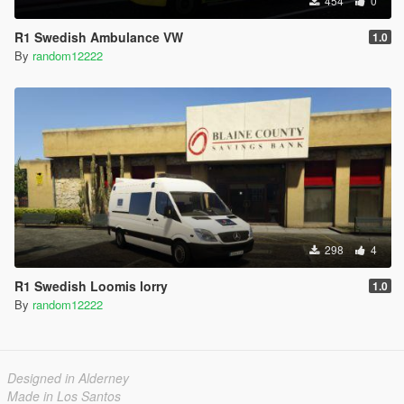
454
0
R1 Swedish Ambulance VW
1.0
By
random12222
298
4
R1 Swedish Loomis lorry
1.0
By
random12222
Designed in Alderney
Made in Los Santos