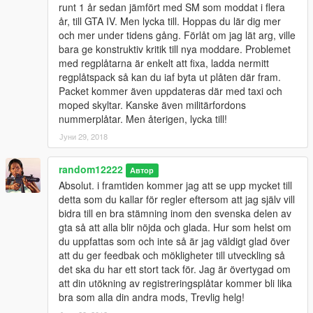
runt 1 år sedan jämfört med SM som moddat i flera
år, till GTA IV. Men lycka till. Hoppas du lär dig mer
och mer under tidens gång. Förlåt om jag lät arg, ville
bara ge konstruktiv kritik till nya moddare. Problemet
med regplåtarna är enkelt att fixa, ladda nermitt
regplåtspack så kan du iaf byta ut plåten där fram.
Packet kommer även uppdateras där med taxi och
moped skyltar. Kanske även militärfordons
nummerplåtar. Men återigen, lycka till!
Јуни 29, 2018
random12222
Автор
Absolut. i framtiden kommer jag att se upp mycket till
detta som du kallar för regler eftersom att jag själv vill
bidra till en bra stämning inom den svenska delen av
gta så att alla blir nöjda och glada. Hur som helst om
du uppfattas som och inte så är jag väldigt glad över
att du ger feedbak och mökligheter till utveckling så
det ska du har ett stort tack för. Jag är övertygad om
att din utökning av registreringsplåtar kommer bli lika
bra som alla din andra mods, Trevlig helg!