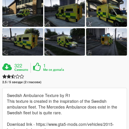
322
1
Симнато
Ми се допаѓа
2.5 / 5 ѕвезди (2 гласови)
Swedish Ambulance Texture by R1
This texture is created in the inspiration of the Swedish
ambulance fleet. The Mercedes Ambulance does exist in the
Swedish fleet but is quite rare.
Download link - https://www.gta5-mods.com/vehicles/2015-