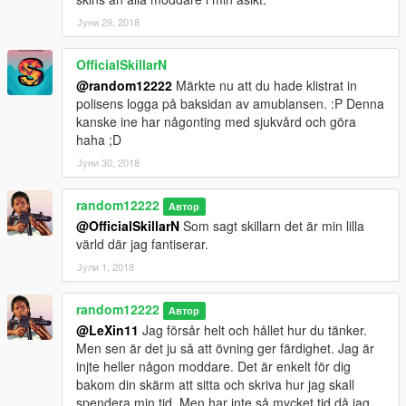
Јуни 29, 2018
OfficialSkillarN
@random12222
Märkte nu att du hade klistrat in
polisens logga på baksidan av amublansen. :P Denna
kanske ine har någonting med sjukvård och göra
haha ;D
Јуни 30, 2018
random12222
Автор
@OfficialSkillarN
Som sagt skillarn det är min lilla
värld där jag fantiserar.
Јули 1, 2018
random12222
Автор
@LeXin11
Jag försår helt och hållet hur du tänker.
Men sen är det ju så att övning ger färdighet. Jag är
injte heller någon moddare. Det är enkelt för dig
bakom din skärm att sitta och skriva hur jag skall
spendera min tid. Men har inte så mycket tid då jag