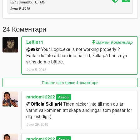
321 симнато
, 1,7 MB
Јуни 9, 2018
24 Коментари
LeXin11
Важен Коментар
@99kr
Your Logic.exe is not working properly ?
Fattar du inte att han inte har tid, kolla på hans nya
skins dem e bättre.
Јули 5, 2018
Покажи претходни 4 коментари
random12222
Автор
@OfficialSkillarN
Tiden räcker inte till men du är
varmt välkommen att skapa ändringar som passar för
dig just dig :)
Јуни 29, 2018
random12222
Автор