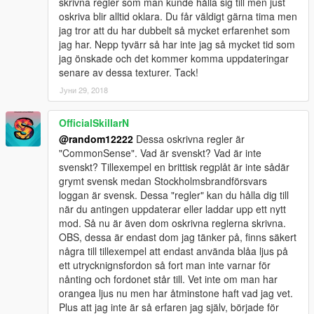
skrivna regler som man kunde hålla sig till men just
oskriva blir alltid oklara. Du får väldigt gärna tima men
jag tror att du har dubbelt så mycket erfarenhet som
jag har. Nepp tyvärr så har inte jag så mycket tid som
jag önskade och det kommer komma uppdateringar
senare av dessa texturer. Tack!
Јуни 29, 2018
OfficialSkillarN
@random12222
Dessa oskrivna regler är
"CommonSense". Vad är svenskt? Vad är inte
svenskt? Tillexempel en brittisk regplåt är inte sådär
grymt svensk medan Stockholmsbrandförsvars
loggan är svensk. Dessa "regler" kan du hålla dig till
när du antingen uppdaterar eller laddar upp ett nytt
mod. Så nu är även dom oskrivna reglerna skrivna.
OBS, dessa är endast dom jag tänker på, finns säkert
några till tillexempel att endast använda blåa ljus på
ett utrycknignsfordon så fort man inte varnar för
nånting och fordonet står till. Vet inte om man har
orangea ljus nu men har åtminstone haft vad jag vet.
Plus att jag inte är så erfaren jag själv, började för