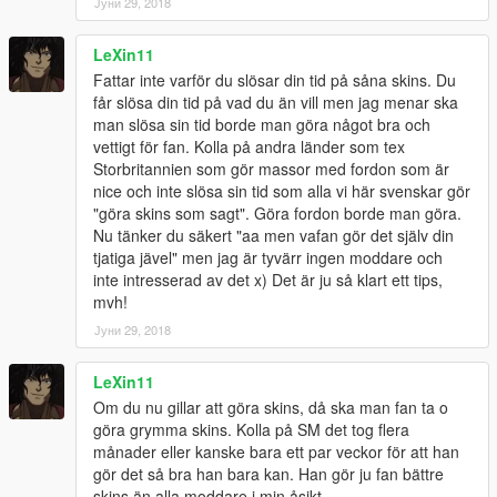
Јуни 29, 2018
LeXin11
Fattar inte varför du slösar din tid på såna skins. Du
får slösa din tid på vad du än vill men jag menar ska
man slösa sin tid borde man göra något bra och
vettigt för fan. Kolla på andra länder som tex
Storbritannien som gör massor med fordon som är
nice och inte slösa sin tid som alla vi här svenskar gör
"göra skins som sagt". Göra fordon borde man göra.
Nu tänker du säkert "aa men vafan gör det själv din
tjatiga jävel" men jag är tyvärr ingen moddare och
inte intresserad av det x) Det är ju så klart ett tips,
mvh!
Јуни 29, 2018
LeXin11
Om du nu gillar att göra skins, då ska man fan ta o
göra grymma skins. Kolla på SM det tog flera
månader eller kanske bara ett par veckor för att han
gör det så bra han bara kan. Han gör ju fan bättre
skins än alla moddare i min åsikt.