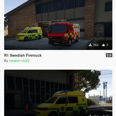
364
3
R1 Swedish Firetruck
2.0
By
random12222