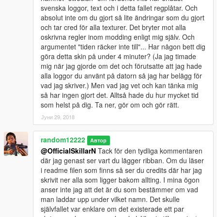
svenska loggor, text och i detta fallet regplåtar. Och
absolut inte om du gjort så lite ändringar som du gjort
och tar cred för alla texturer. Det bryter mot alla
oskrivna regler inom modding enligt mig själv. Och
argumentet "tiden räcker inte till"... Har någon bett dig
göra detta skin på under 4 minuter? (Ja jag timade
mig när jag gjorde om det och förutsatte att jag hade
alla loggor du använt på datorn så jag har belägg för
vad jag skriver.) Men vad jag vet och kan tänka mig
så har ingen gjort det. Alltså hade du hur mycket tid
som helst på dig. Ta ner, gör om och gör rätt.
Јуни 29, 2018
random12222
Автор
@OfficialSkillarN
Tack för den tydliga kommentaren
där jag genast ser vart du lägger ribban. Om du läser
i readme filen som finns så ser du credits där har jag
skrivit ner alla som ligger bakom allting. I mina ögon
anser inte jag att det är du som bestämmer om vad
man laddar upp under vilket namn. Det skulle
självfallet var enklare om det existerade ett par