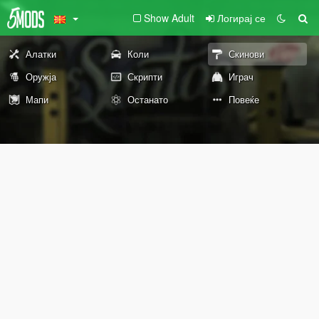
Show Adult
Логирај се
Алатки
Коли
Скинови
Оружја
Скрипти
Играч
Мапи
Останато
Повеќе