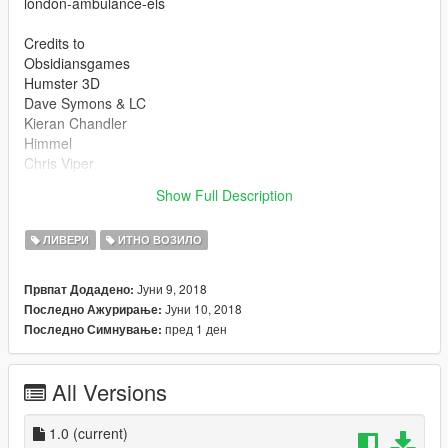
london-ambulance-els
Credits to
Obsidiansgames
Humster 3D
Dave Symons & LC
Kieran Chandler
Himmel
Chris Viper
David Willerton
Show Full Description
For the model
ЛИВЕРИ
ИТНО ВОЗИЛО
Јуни 9, 2018
Првпат Додадено:
Јуни 10, 2018
Последно Ажурирање:
пред 1 ден
Последно Симнување:
All Versions
1.0
(current)