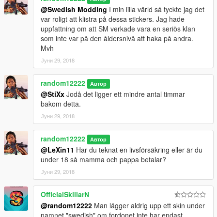
@Swedish Modding
I min lilla värld så tyckte jag det
var roligt att klistra på dessa stickers. Jag hade
uppfattning om att SM verkade vara en seriös klan
som inte var på den åldersnivå att haka på andra.
Mvh
Јуни 29, 2018
random12222
Автор
@StiXx
Jodå det ligger ett mindre antal timmar
bakom detta.
Јуни 29, 2018
random12222
Автор
@LeXin11
Har du teknat en livsförsäkring eller är du
under 18 så mamma och pappa betalar?
Јуни 29, 2018
OfficialSkillarN
@random12222
Man lägger aldrig upp ett skin under
namnet "swedish" om fordonet inte har endast