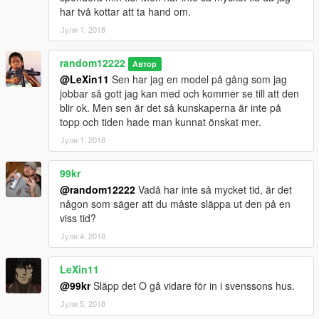
har två kottar att ta hand om.
Јули 1, 2018
random12222
Автор
@LeXin11
Sen har jag en model på gång som jag
jobbar så gott jag kan med och kommer se till att den
blir ok. Men sen är det så kunskaperna är inte på
topp och tiden hade man kunnat önskat mer.
Јули 1, 2018
99kr
@random12222
Vadå har inte så mycket tid, är det
någon som säger att du måste släppa ut den på en
viss tid?
Јули 4, 2018
LeXin11
@99kr
Släpp det O gå vidare för in i svenssons hus.
Јули 5, 2018