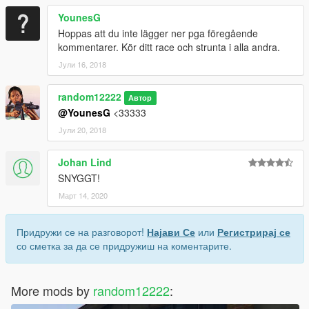
YounesG
Hoppas att du inte lägger ner pga föregående
kommentarer. Kör ditt race och strunta i alla andra.
Јули 16, 2018
random12222
Автор
@YounesG
<33333
Јули 20, 2018
Johan Lind
SNYGGT!
Март 14, 2020
Придружи се на разговорот!
Најави Се
или
Регистрирај се
со сметка за да се придружиш на коментарите.
More mods by
random12222
: