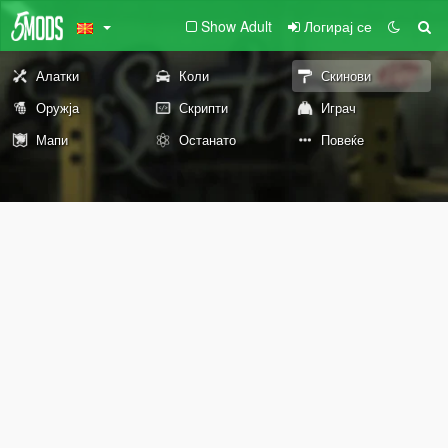
Show Adult
Логирај се
Алатки
Коли
Скинови
Оружја
Скрипти
Играч
Мапи
Останато
Повеќе