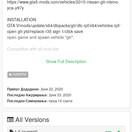
https://www.gta5-mods.com/vehicles/2015-nissan-gtr-nismo-
yca-y97y
INSTALLATION:
GTA V/mods/update/x64/dlcpacks/gtr/dlc.rpf/x64/vehicles.rpf/
open gtr.ytd/replace r35 sign 1/click save
open game and spawn vehicle "gtr".
Compatible with all mod kits
-nismo
-rocketbunny
Show Full Description
-liberty walk
ЛИВЕРИ
CAR USED: https://www.gta5-mods.com/vehicles/2015-nissan-
gtr-nismo-yca-y97y.
Јуни 22, 2020
Првпат Додадено:
THANKS TO y97y...
Јуни 23, 2020
Последно Ажурирање:
пред 14 саати
Последно Симнување:
Instruction for installation and link to car is also in the read me
file.
All Versions
1.0
(current)