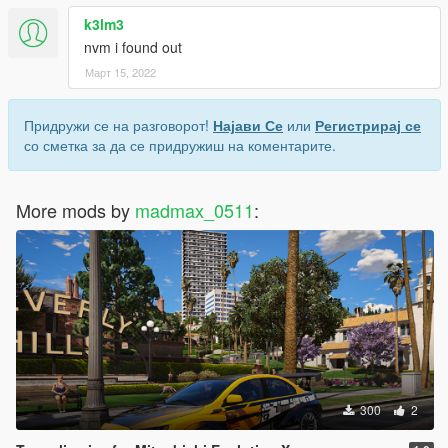
k3lm3
nvm i found out
Март 15, 2022
Придружи се на разговорот!
Најави Се
или
Регистрирај се
со сметка за да се придружиш на коментарите.
More mods by
madmax_0511
:
300
2