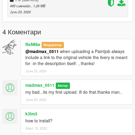
495 симнато
, 1,26 MB
Јуни 23, 2020
4 Коментари
ReNNie
Модератор
@madmax_0511
when uploading a Paintjob always
include a link to the original vehicle the livery is meant
for -in the description itself- , thanks!
Јуни 23, 2020
madmax_0511
Автор
my bad...its my first upload. ill do that.thanks man..
Јуни 23, 2020
k3lm3
how to install?
Март 15, 2022