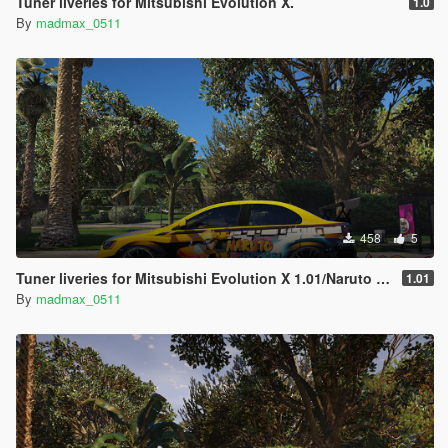
Tuner liveries for Mitsubishi Evolution X.
1.0
By
madmax_0511
458
5
Tuner liveries for Mitsubishi Evolution X 1.01/Naruto Paint Job
1.01
By
madmax_0511