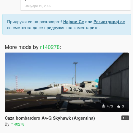
Јануари 19, 2025
Придружи се на разговорот!
Најави Се
или
Регистрирај се
со сметка за да се придружиш на коментарите.
More mods by
r140278
:
473
3
Caza bombardero A4-Q Skyhawk (Argentina)
1.0
By
r140278