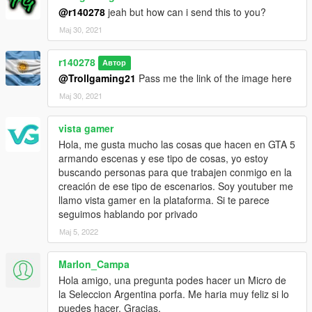
@r140278
jeah but how can i send this to you?
Мај 30, 2021
r140278
Автор
@Trollgaming21
Pass me the link of the image here
Мај 30, 2021
vista gamer
Hola, me gusta mucho las cosas que hacen en GTA 5
armando escenas y ese tipo de cosas, yo estoy
buscando personas para que trabajen conmigo en la
creación de ese tipo de escenarios. Soy youtuber me
llamo vista gamer en la plataforma. Si te parece
seguimos hablando por privado
Мај 5, 2022
Marlon_Campa
Hola amigo, una pregunta podes hacer un Micro de
la Seleccion Argentina porfa. Me haria muy feliz si lo
puedes hacer. Gracias.