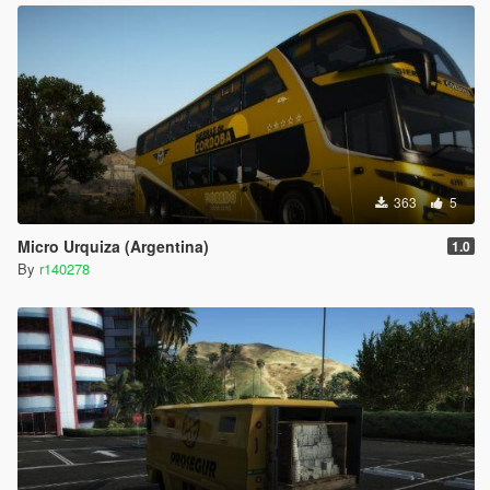
363
5
Micro Urquiza (Argentina)
1.0
By
r140278