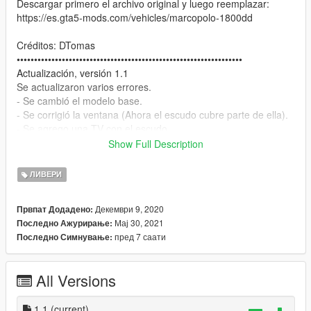
Descargar primero el archivo original y luego reemplazar:
https://es.gta5-mods.com/vehicles/marcopolo-1800dd
Créditos: DTomas
•••••••••••••••••••••••••••••••••••••••••••••••••••••••••••••••••
Actualización, versión 1.1
Se actualizaron varios errores.
- Se cambió el modelo base.
- Se corrigió la ventana (Ahora el escudo cubre parte de ella).
- Se agrego una TV con el escudo.
- Se arreglaron las texturas de los asientos.
Show Full Description
- Se mejoró la textura del vehículo.
- Se cambió el color de las ruedas.
ЛИВЕРИ
- Se mejoró el color del vehículo.
Декември 9, 2020
Првпат Додадено:
Versión 1.0
Мај 30, 2021
Последно Ажурирање:
Salida del mod.
пред 7 саати
Последно Симнување:
•••••••••••••••••••••••••••••••••••••••••••••••••••••••••••••••••
English:
All Versions
Micro from River Plate Argentina (Paintjobs)
•••••••••••••••••••••••••••••••••••••••••••••••••••••••••••••••••
1.1
(current)