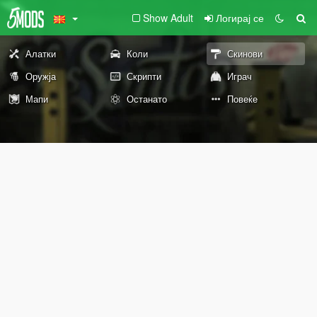
Show Adult
Логирај се
Алатки
Коли
Скинови
Оружја
Скрипти
Играч
Мапи
Останато
Повеќе