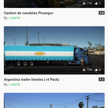
716
7
Camion de caudales Prosegur
1.0
By
r140278
709
8
Argentina trailer liveries (+9 Pack)
1.1
By
r140278