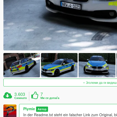
Зголеми да ги видиш
3.603
7
Симнато
Ми се допаѓа
Plymie
Автор
In der Readme.txt steht ein falscher Link zum Original, 