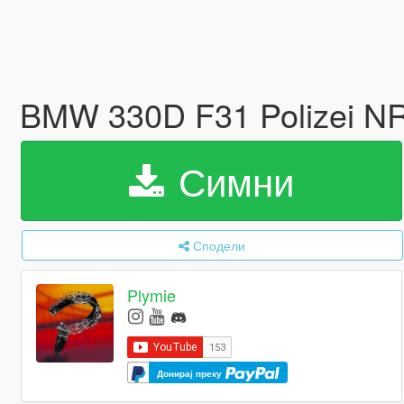
BMW 330D F31 Polizei 
Симни
Сподели
Plymie
Донирај преку