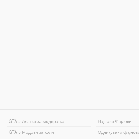
GTA 5 Алатки за модирање
Најнови Фајлови
GTA 5 Модови за коли
Одликувани фајлов