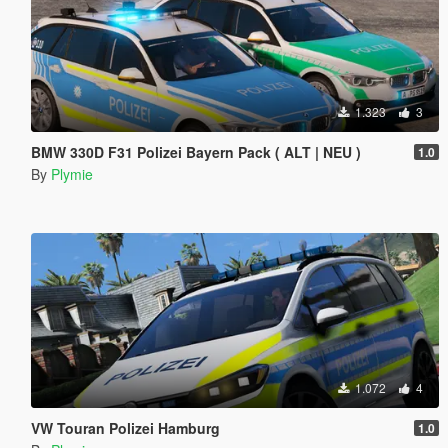
1.323
3
BMW 330D F31 Polizei Bayern Pack ( ALT | NEU )
1.0
By
Plymie
1.072
4
VW Touran Polizei Hamburg
1.0