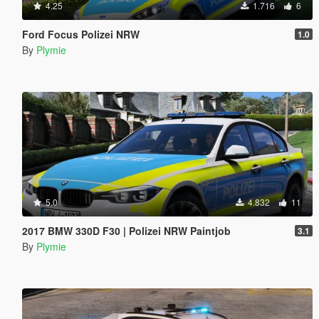
4.25
1.716
6
Ford Focus Polizei NRW
1.0
By
Plymie
5.0
4.832
11
2017 BMW 330D F30 | Polizei NRW Paintjob
3.1
By
Plymie