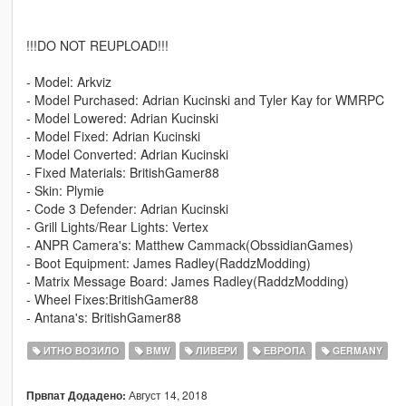
!!!DO NOT REUPLOAD!!!
- Model: Arkviz
- Model Purchased: Adrian Kucinski and Tyler Kay for WMRPC
- Model Lowered: Adrian Kucinski
- Model Fixed: Adrian Kucinski
- Model Converted: Adrian Kucinski
- Fixed Materials: BritishGamer88
- Skin: Plymie
- Code 3 Defender: Adrian Kucinski
- Grill Lights/Rear Lights: Vertex
- ANPR Camera's: Matthew Cammack(ObssidianGames)
- Boot Equipment: James Radley(RaddzModding)
- Matrix Message Board: James Radley(RaddzModding)
- Wheel Fixes:BritishGamer88
- Antana's: BritishGamer88
ИТНО ВОЗИЛО
BMW
ЛИВЕРИ
ЕВРОПА
GERMANY
Август 14, 2018
Првпат Додадено: