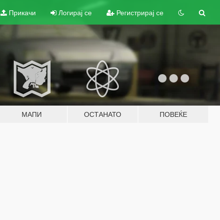
Прикачи
Логирај се
Регистрирај се
МАПИ
ОСТАНАТО
ПОВЕЌЕ