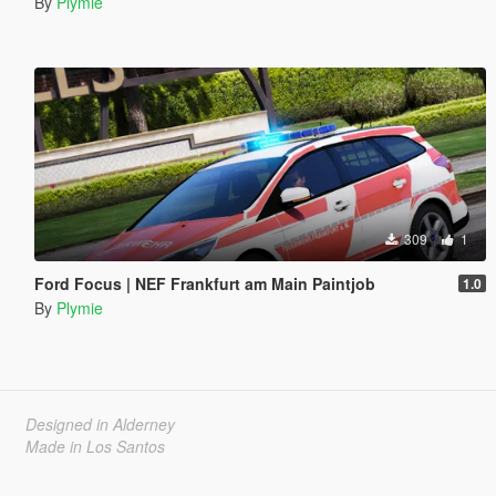
By
Plymie
309
1
Ford Focus | NEF Frankfurt am Main Paintjob
1.0
By
Plymie
Designed in Alderney
Made in Los Santos