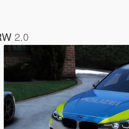
NRW
2.0