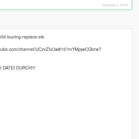
Јануари 2, 2019
0d-touring-replace-els
.youtube.com/channel/UCzvZIvUw8157mYMpjwCGbrw?
 DATEI DURCH!!!