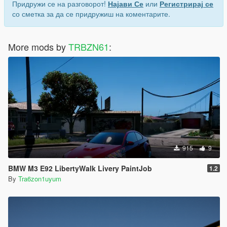
Придружи се на разговорот!
Најави Се
или
Регистрирај се
со сметка за да се придружиш на коментарите.
More mods by
TRBZN61
:
915
9
BMW M3 E92 LibertyWalk Livery PaintJob
1.2
By
Tra6zon1uyum