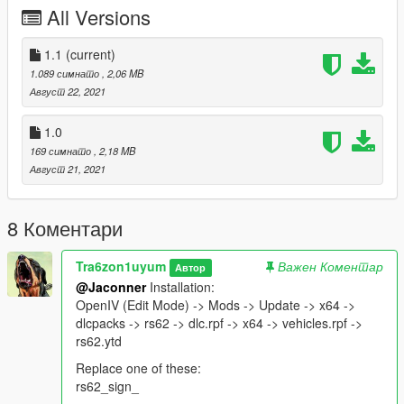
All Versions
1.1
(current)
1.089 симнато
, 2,06 MB
Август 22, 2021
1.0
169 симнато
, 2,18 MB
Август 21, 2021
8 Коментари
Tra6zon1uyum
Важен Коментар
Автор
@Jaconner
Installation:
OpenIV (Edit Mode) -> Mods -> Update -> x64 ->
dlcpacks -> rs62 -> dlc.rpf -> x64 -> vehicles.rpf ->
rs62.ytd
Replace one of these:
rs62_sign_