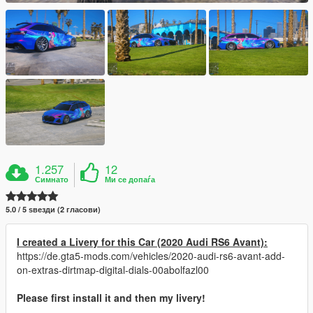
1.257
12
Симнато
Ми се допаѓа
5.0 / 5 ѕвезди (2 гласови)
I created a Livery for this Car (2020 Audi RS6 Avant):
https://de.gta5-mods.com/vehicles/2020-audi-rs6-avant-add-
on-extras-dirtmap-digital-dials-00abolfazl00
Please first install it and then my livery!