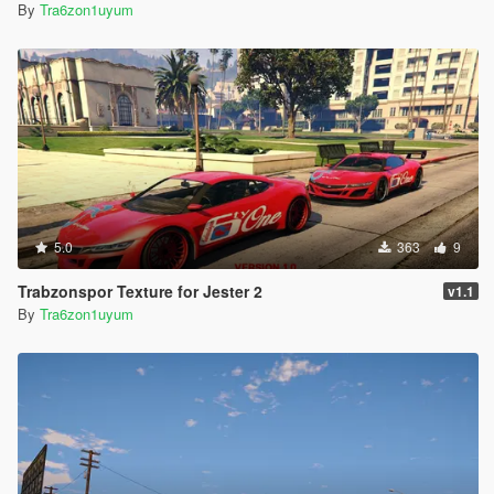
By
Tra6zon1uyum
5.0
363
9
Trabzonspor Texture for Jester 2
v1.1
By
Tra6zon1uyum