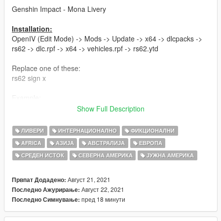
Genshin Impact - Mona Livery
Installation:
OpenIV (Edit Mode) -> Mods -> Update -> x64 -> dlcpacks ->
rs62 -> dlc.rpf -> x64 -> vehicles.rpf -> rs62.ytd
Replace one of these:
rs62 sign x
Example:
rs62 sign 7 replace with my RS6AVANT-FINAL v1.1.png
Show Full Description
Have fun!
ЛИВЕРИ
ИНТЕРНАЦИОНАЛНО
ФИКЦИОНАЛНИ
Hope you guys love it :-)
AFRICA
АЗИЈА
АВСТРАЛИЈА
ЕВРОПА
СРЕДЕН ИСТОК
СЕВЕРНА АМЕРИКА
ЈУЖНА АМЕРИКА
Updates:
-v1.1: Fixed Paintjob in back area (Taillights)
Август 21, 2021
Првпат Додадено:
Iam using ReduxV and Reshade, if you are interested...
Август 22, 2021
Последно Ажурирање:
пред 18 минути
Последно Симнување:
PLEASE DO NOT UPLOAD WITHOUT MY PERMISSION!