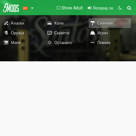
Show Adult
Логирај се
Алатки
Коли
Скинови
Оружја
Скрипти
Играч
Мапи
Останато
Повеќе