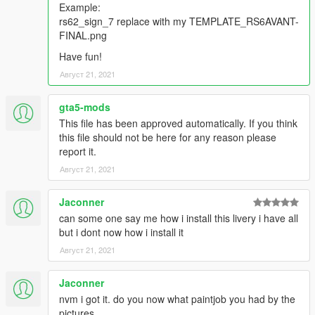
Example:
rs62_sign_7 replace with my TEMPLATE_RS6AVANT-
FINAL.png
Have fun!
Август 21, 2021
gta5-mods
This file has been approved automatically. If you think
this file should not be here for any reason please
report it.
Август 21, 2021
Jaconner
can some one say me how i install this livery i have all
but i dont now how i install it
Август 21, 2021
Jaconner
nvm i got it. do you now what paintjob you had by the
pictures