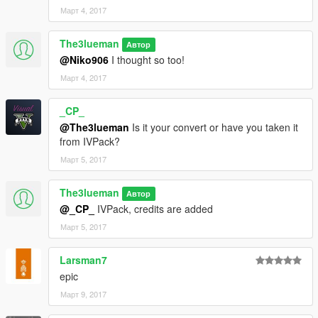
Март 4, 2017
The3lueman
Автор
@Niko906
I thought so too!
Март 4, 2017
_CP_
@The3lueman
Is it your convert or have you taken it
from IVPack?
Март 5, 2017
The3lueman
Автор
@_CP_
IVPack, credits are added
Март 5, 2017
Larsman7
epic
Март 9, 2017