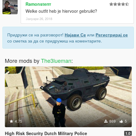
Ramonsterrr
Welke outfit heb je hiervoor gebruikt?
Јануари 26, 2018
Придружи се на разговорот!
Најави Се
или
Регистрирај се
со сметка за да се придружиш на коментарите.
More mods by
The3lueman
:
4.75
869
5
High Risk Security Dutch Military Police
1.0