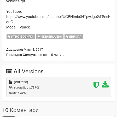
vehicles.rpf
YouTube:
https://www.youtube.com/channel/UCBNtmb0NTpwJgeGTSnsK
q6Q
Model: IVpack
ИТНО ВОЗИЛО
NETHERLANDS
ЕВРОПА
Март 4, 2017
Додадено:
пред 5 минути
Последно Симнување:
All Versions
(current)
704 симнато
, 4,79 MB
Март 4, 2017
10 Коментари