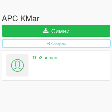
APC KMar
Симни
Сподели
The3lueman