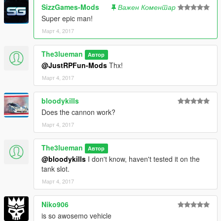
SizzGames-Mods
Важен Коментар
Super epic man!
Март 4, 2017
The3lueman
Автор
@JustRPFun-Mods
Thx!
Март 4, 2017
bloodykills
Does the cannon work?
Март 4, 2017
The3lueman
Автор
@bloodykills
I don't know, haven't tested it on the
tank slot.
Март 4, 2017
Niko906
is so awosemo vehicle