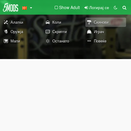
Show Adult
Логирај се
Алатки
Коли
Скинови
Оружја
Скрипти
Играч
Мапи
Останато
Повеќе