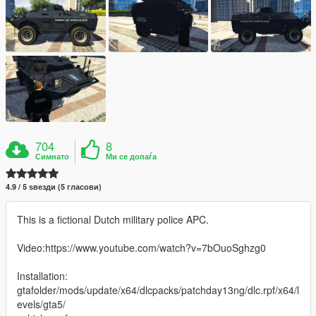
704
8
Симнато
Ми се допаѓа
4.9 / 5 ѕвезди (5 гласови)
This is a fictional Dutch military police APC.
Video:https://www.youtube.com/watch?v=7bOuoSghzg0
Installation:
gtafolder/mods/update/x64/dlcpacks/patchday13ng/dlc.rpf/x64/l
evels/gta5/