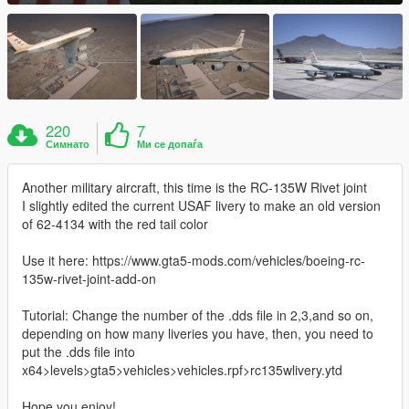
220
7
Симнато
Ми се допаѓа
Another military aircraft, this time is the RC-135W Rivet joint
I slightly edited the current USAF livery to make an old version
of 62-4134 with the red tail color
Use it here: https://www.gta5-mods.com/vehicles/boeing-rc-
135w-rivet-joint-add-on
Tutorial: Change the number of the .dds file in 2,3,and so on,
depending on how many liveries you have, then, you need to
put the .dds file into
x64>levels>gta5>vehicles>vehicles.rpf>rc135wlivery.ytd
Hope you enjoy!