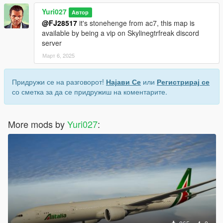
Yuri027
Автор
@FJ28517
it's stonehenge from ac7, this map is
available by being a vip on Skylinegtrfreak discord
server
Март 6, 2025
Придружи се на разговорот!
Најави Се
или
Регистрирај се
со сметка за да се придружиш на коментарите.
More mods by
Yuri027
: