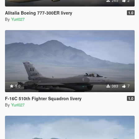
265
2
Alitalia Boeing 777-300ER livery
1.0
By
Yuri027
5.0
383
7
F-16C 510th Fighter Squadron livery
1.0
By
Yuri027