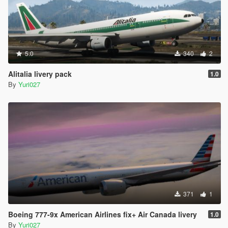
5.0
340
2
Alitalia livery pack
1.0
By
Yuri027
371
1
Boeing 777-9x American Airlines fix+ Air Canada livery
1.0
By
Yuri027