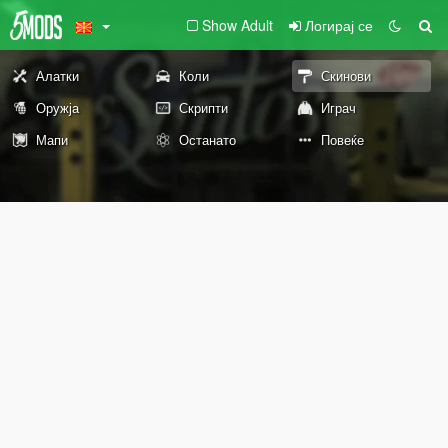
Show Adult
Логирај се
Алатки
Коли
Скинови
Оружја
Скрипти
Играч
Мапи
Останато
Повеќе