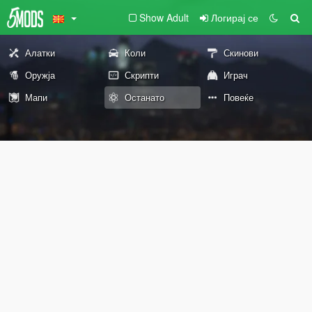
Show Adult
Логирај се
Алатки
Коли
Скинови
Оружја
Скрипти
Играч
Мапи
Останато
Повеќе