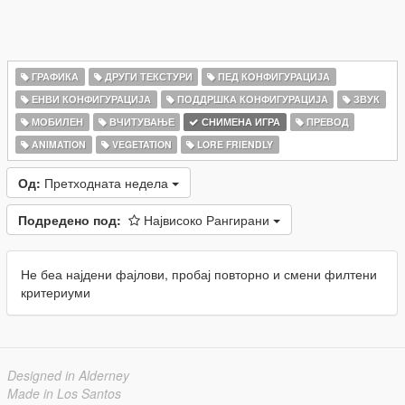
ГРАФИКА
ДРУГИ ТЕКСТУРИ
ПЕД КОНФИГУРАЦИЈА
ЕНВИ КОНФИГУРАЦИЈА
ПОДДРШКА КОНФИГУРАЦИЈА
ЗВУК
МОБИЛЕН
ВЧИТУВАЊЕ
СНИМЕНА ИГРА
ПРЕВОД
ANIMATION
VEGETATION
LORE FRIENDLY
Од:
Претходната недела
Подредено под:
Највисоко Рангирани
Не беа најдени фајлови, пробај повторно и смени филтени
критериуми
Designed in Alderney
Made in Los Santos