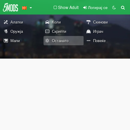
Show Adult
Логирај се
Алатки
Коли
Скинови
Оружја
Скрипти
Играч
Мапи
Останато
Повеќе