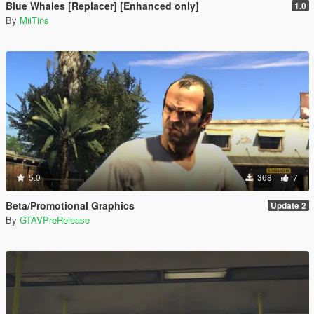
Blue Whales [Replacer] [Enhanced only]
1.0
By
MiiTins
5.0
368
7
Beta/Promotional Graphics
Update 2
By
GTAVPreRelease