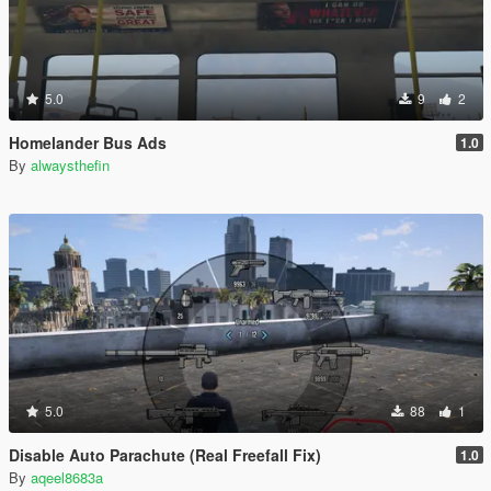
5.0
9
2
Homelander Bus Ads
1.0
By
alwaysthefin
5.0
88
1
Disable Auto Parachute (Real Freefall Fix)
1.0
By
aqeel8683a