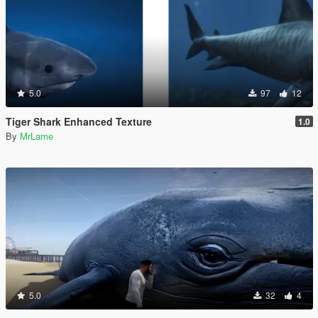
5.0
97
12
Tiger Shark Enhanced Texture
1.0
By
MrLame
5.0
32
4