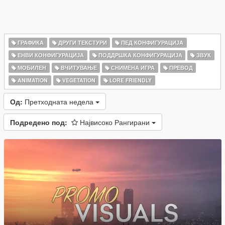
ГРАФИКА
ДРУГИ ТЕКСТУРИ
ПЕД КОНФИГУРАЦИЈА
ЕНВИ КОНФИГУРАЦИЈА
ПОДДРШКА КОНФИГУРАЦИЈА
ЗВУК
МОБИЛЕН
ВЧИТУВАЊЕ
СНИМЕНА ИГРА
ПРЕВОД
ANIMATION
VEGETATION
LORE FRIENDLY
Од:
Претходната недела
Подредено под:
Највисоко Рангирани