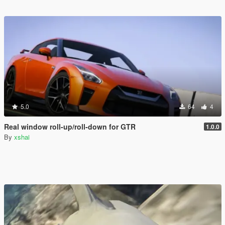
5.0
64
4
Real window roll‑up/roll‑down for GTR
1.0.0
By
xshai