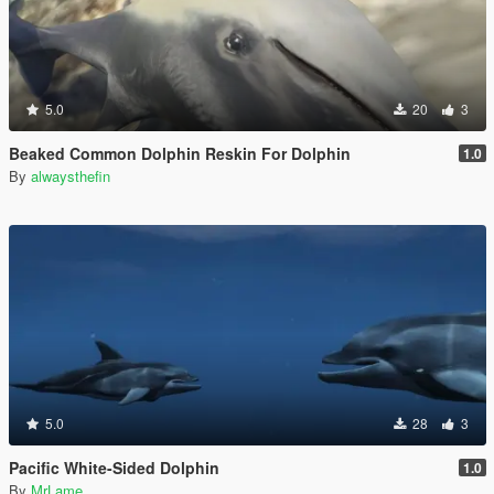
5.0
20
3
Beaked Common Dolphin Reskin For Dolphin
1.0
By
alwaysthefin
5.0
28
3
Pacific White-Sided Dolphin
1.0
By
MrLame