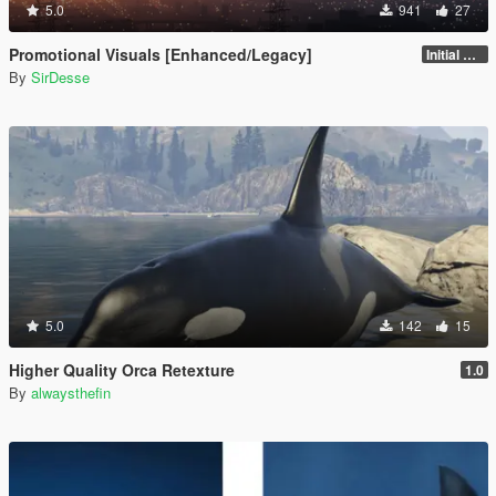
5.0
941
27
Promotional Visuals [Enhanced/Legacy]
Initial Release
By
SirDesse
5.0
142
15
Higher Quality Orca Retexture
1.0
By
alwaysthefin