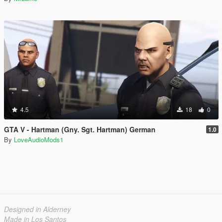
4.5
18
0
GTA V - Hartman (Gny. Sgt. Hartman) German
1.0
By
LoveAudioMods1
Designed in Alderney
Made in Los Santos