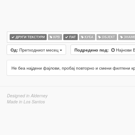
ДРУГИ ТЕКСТУРИ
КРВ
ПАТ
КУЌА
ОБЈЕКТ
ЗНАМ
Од:
Претходниот месец
Подредено под:
Најнови 
Не беа најдени фајлови, пробај повторно и смени филтени к
Designed in Alderney
Made in Los Santos