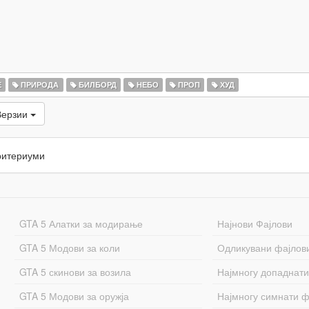
Е
ПРИРОДА
БИЛБОРД
НЕБО
ПРОП
ХУД
Верзии
ритериуми
GTA 5 Алатки за модирање
Најнови Фајлови
GTA 5 Модови за коли
Одликувани фајлов
GTA 5 скинови за возила
Најмногу допаднати
GTA 5 Модови за оружја
Најмногу симнати ф