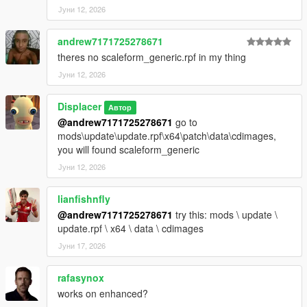
Јуни 12, 2026
andrew7171725278671
theres no scaleform_generic.rpf in my thing
Јуни 12, 2026
Displacer
Автор
@andrew7171725278671
go to
mods\update\update.rpf\x64\patch\data\cdimages,
you will found scaleform_generic
Јуни 12, 2026
lianfishnfly
@andrew7171725278671
try this: mods \ update \
update.rpf \ x64 \ data \ cdimages
Јуни 17, 2026
rafasynox
works on enhanced?