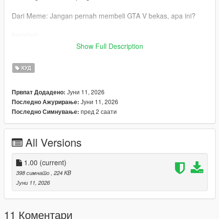
Dari Meme: Jangan pernah membeli GTA V bekas, apa ini?
Instalasi:
mods\update\update.rpf\x64\patch\data\cdimages\scaleform_g
Show Full Description
eneric.rpf
ХУД
Laporkan jika ada bug :)
Јуни 11, 2026
Првпат Додадено:
Јуни 11, 2026
Последно Ажурирање:
пред 2 саати
Последно Симнување:
All Versions
1.00
(current)
398 симнато
, 224 KB
Јуни 11, 2026
11 Коментари