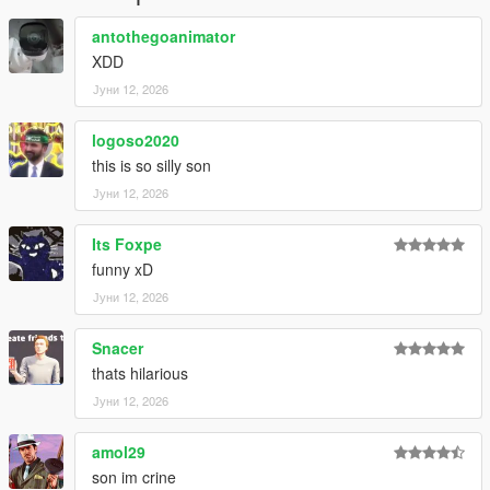
antothegoanimator
XDD
Јуни 12, 2026
logoso2020
this is so silly son
Јуни 12, 2026
Its Foxpe
funny xD
Јуни 12, 2026
Snacer
thats hilarious
Јуни 12, 2026
amol29
son im crine