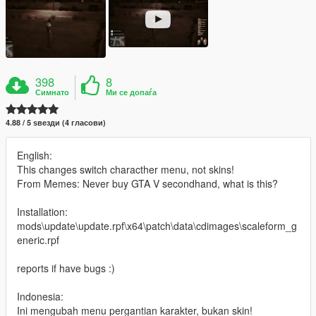
398
8
Симнато
Ми се допаѓа
4.88 / 5 ѕвезди (4 гласови)
English:
This changes switch characther menu, not skins!
From Memes: Never buy GTA V secondhand, what is this?
Installation:
mods\update\update.rpf\x64\patch\data\cdimages\scaleform_g
eneric.rpf
reports if have bugs :)
Indonesia:
Ini mengubah menu pergantian karakter, bukan skin!