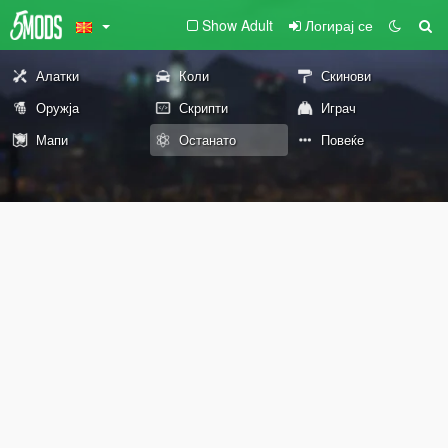
Show Adult
Логирај се
Алатки
Коли
Скинови
Оружја
Скрипти
Играч
Мапи
Останато
Повеќе