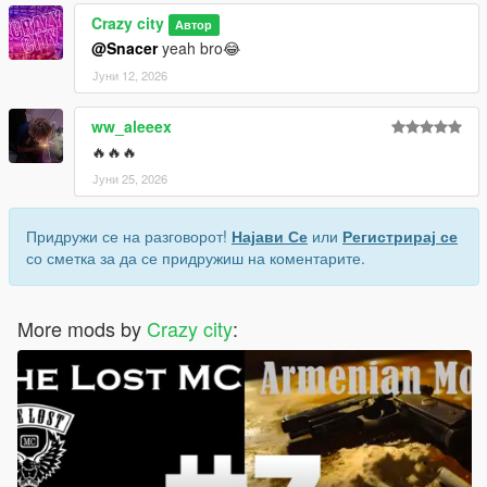
Crazy city
Автор
@Snacer
yeah bro😂
Јуни 12, 2026
ww_aleeex
🔥🔥🔥
Јуни 25, 2026
Придружи се на разговорот!
Најави Се
или
Регистрирај се
со сметка за да се придружиш на коментарите.
More mods by
Crazy city
: