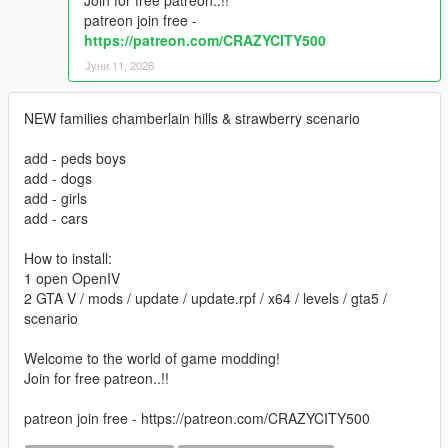
patreon join free -
https://patreon.com/CRAZYCITY500
Јуни 11, 2026
NEW families chamberlain hills & strawberry scenario
add - peds boys
add - dogs
add - girls
add - cars
How to install:
1 open OpenIV
2 GTA V / mods / update / update.rpf / x64 / levels / gta5 /
scenario
Welcome to the world of game modding!
Join for free patreon..!!
patreon join free - https://patreon.com/CRAZYCITY500