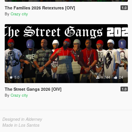
The Families 2026 Retextures [OIV]
1.0
By
Crazy city
5.0
1.744
24
The Street Gangs 2026 [OIV]
1.0
By
Crazy city
Designed in Alderney
Made in Los Santos