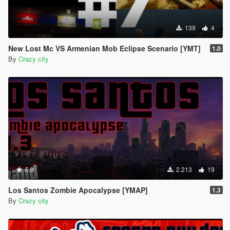
139
4
New Lost Mc VS Armenian Mob Eclipse Scenario [YMT]
1.0
By
Crazy city
5.0
2.213
19
Los Santos Zombie Apocalypse [YMAP]
1.3
By
Crazy city