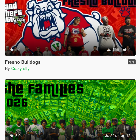
5.0
156
5
Fresno Bulldogs
1.1
By
Crazy city
5.0
824
18