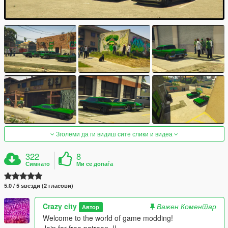
Зголеми да ги видиш сите слики и видеа
322
8
Симнато
Ми се допаѓа
5.0 / 5 ѕвезди (2 гласови)
Crazy city
Важен Коментар
Автор
Welcome to the world of game modding!
Join for free patreon..!!