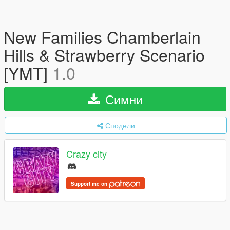
New Families Chamberlain
Hills & Strawberry Scenario
[YMT]
1.0
Симни
Сподели
Crazy city
Support me on