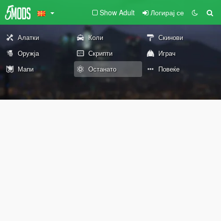
Show Adult
Логирај се
Алатки
Коли
Скинови
Оружја
Скрипти
Играч
Мапи
Останато
Повеќе