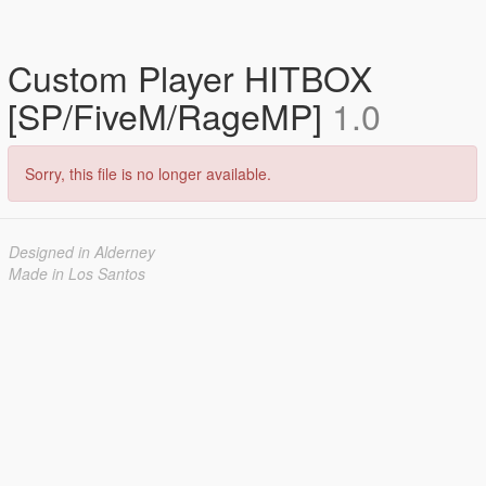
Custom Player HITBOX
[SP/FiveM/RageMP]
1.0
Sorry, this file is no longer available.
Designed in Alderney
Made in Los Santos