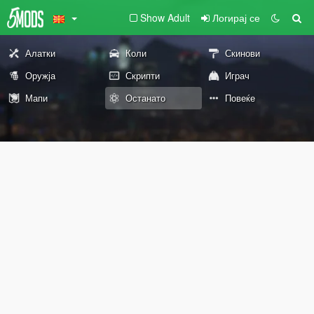
Show Adult
Логирај се
Алатки
Коли
Скинови
Оружја
Скрипти
Играч
Мапи
Останато
Повеќе