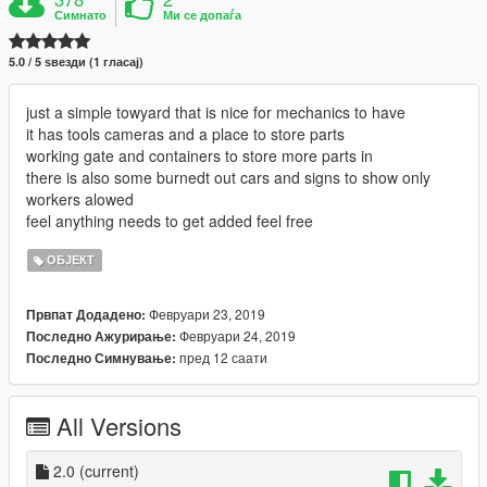
Симнато
Ми се допаѓа
5.0 / 5 ѕвезди (1 гласај)
just a simple towyard that is nice for mechanics to have
it has tools cameras and a place to store parts
working gate and containers to store more parts in
there is also some burnedt out cars and signs to show only
workers alowed
feel anything needs to get added feel free
ОБЈЕКТ
Февруари 23, 2019
Првпат Додадено:
Февруари 24, 2019
Последно Ажурирање:
пред 12 саати
Последно Симнување:
All Versions
2.0
(current)