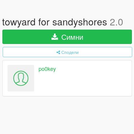
towyard for sandyshores
2.0
Симни
Сподели
po0key