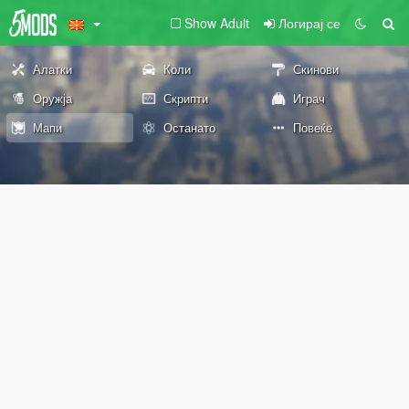
Show Adult
Логирај се
Алатки
Коли
Скинови
Оружја
Скрипти
Играч
Мапи
Останато
Повеќе