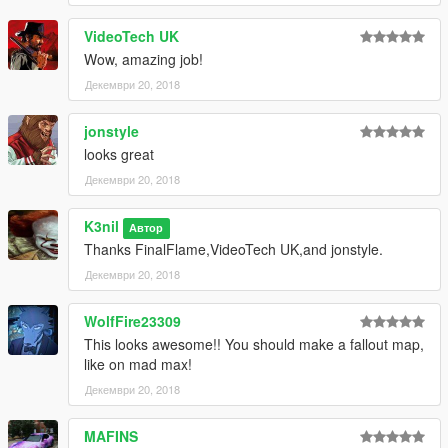
VideoTech UK
Wow, amazing job!
Декември 20, 2018
jonstyle
looks great
Декември 20, 2018
K3nil
Автор
Thanks FinalFlame,VideoTech UK,and jonstyle.
Декември 20, 2018
WolfFire23309
This looks awesome!! You should make a fallout map,
like on mad max!
Декември 20, 2018
MAFINS