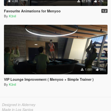
4.86
82.976
474
Favourite Animations for Menyoo
1.2
By
K3nil
1.681
31
VIP Lounge Improvement ( Menyoo + Simple Trainer )
By
K3nil
Designed in Alderney
Made in Los Santos