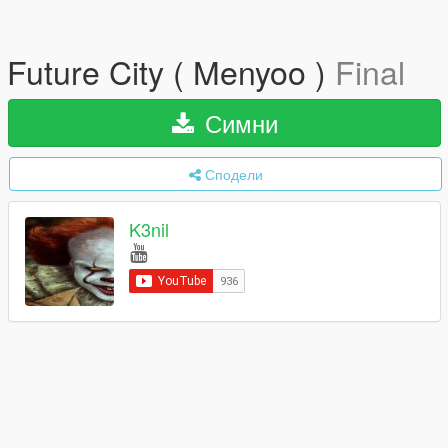
Future City ( Menyoo )
Final
Симни
Сподели
K3nil