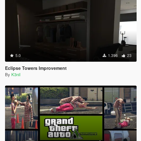
5.0
1.396
23
Eclipse Towers Improvement
By
K3nil