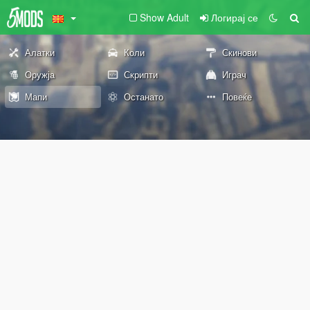
Show Adult
Логирај се
Алатки
Коли
Скинови
Оружја
Скрипти
Играч
Мапи
Останато
Повеќе