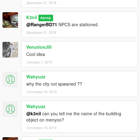
Декември 31, 2018
K3nil
Автор
@RangerBD71
NPCS are stationed.
Декември 31, 2018
VenutionJill
Cool idea
Јануари 1, 2019
Wahyuzz
why the city not spwaned ??
Октомври 19, 2019
Wahyuzz
@k3nil
can you tell me the name of the building
object on menyoo?
Октомври 19, 2019