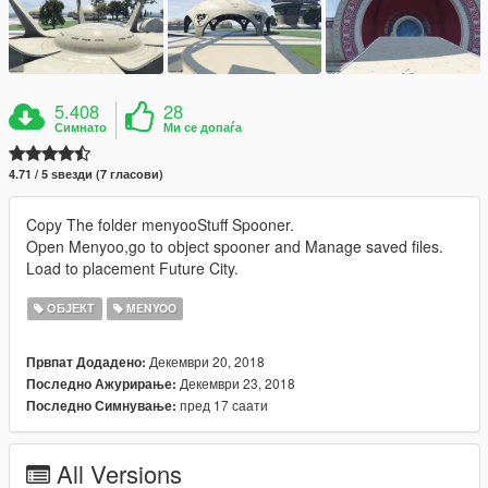
5.408
28
Симнато
Ми се допаѓа
4.71 / 5 ѕвезди (7 гласови)
Copy The folder menyooStuff Spooner.
Open Menyoo,go to object spooner and Manage saved files.
Load to placement Future City.
ОБЈЕКТ
MENYOO
Декември 20, 2018
Првпат Додадено:
Декември 23, 2018
Последно Ажурирање:
пред 17 саати
Последно Симнување:
All Versions