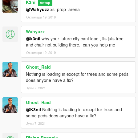
K3nil
Автор
@Wahyuzz
xs_prop_arena
Октомври 19, 2019
Wahyuzz
@k3nil
why your future city cant load , its juts tree
and chair not building there,, can you help me
Октомври 19, 2019
Ghost_Raid
Nothing is loading in except for trees and some peds
does anyone have a fix?
Јуни 7, 2021
Ghost_Raid
@K3nil
Nothing is loading in except for trees and
some peds does anyone have a fix?
Јуни 7, 2021
Rising Phoenix