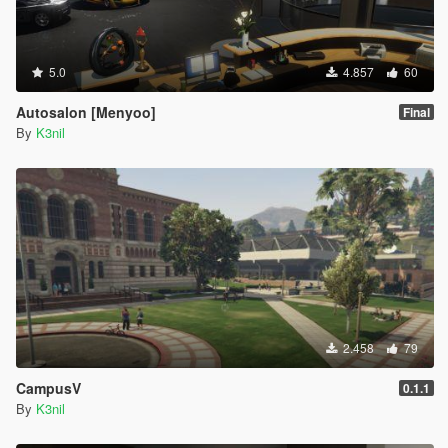
5.0
4.857
60
Autosalon [Menyoo]
Final
By
K3nil
2.458
79
CampusV
0.1.1
By
K3nil