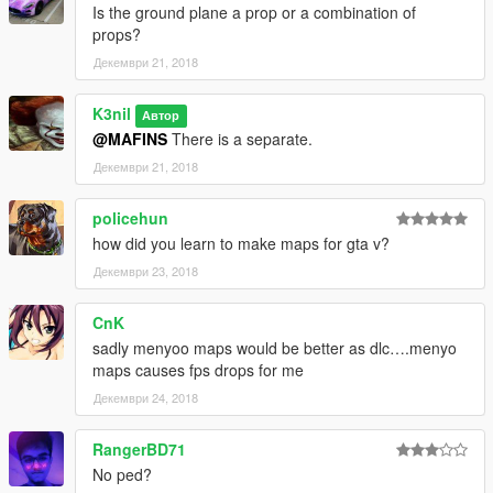
Is the ground plane a prop or a combination of
props?
Декември 21, 2018
K3nil
Автор
@MAFINS
There is a separate.
Декември 21, 2018
policehun
how did you learn to make maps for gta v?
Декември 23, 2018
CnK
sadly menyoo maps would be better as dlc….menyo
maps causes fps drops for me
Декември 24, 2018
RangerBD71
No ped?