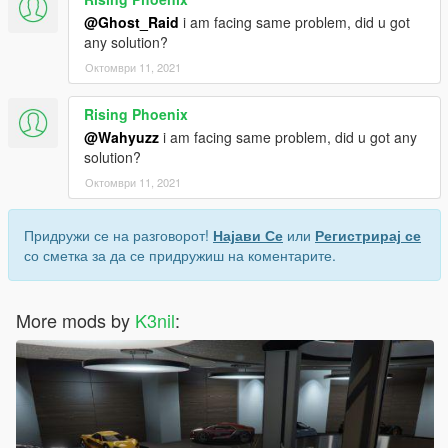
@Ghost_Raid
i am facing same problem, did u got
any solution?
Октомври 11, 2021
Rising Phoenix
@Wahyuzz
i am facing same problem, did u got any
solution?
Октомври 11, 2021
Придружи се на разговорот!
Најави Се
или
Регистрирај се
со сметка за да се придружиш на коментарите.
More mods by
K3nil
: