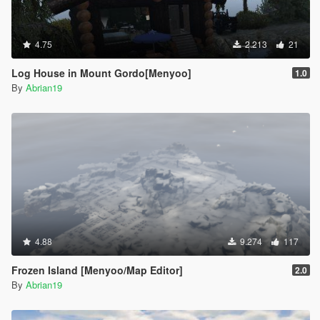
4.75
2.213
21
Log House in Mount Gordo[Menyoo]
1.0
By
Abrian19
4.88
9.274
117
Frozen Island [Menyoo/Map Editor]
2.0
By
Abrian19