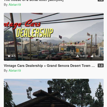
By
Abrian19
4.5
5.850
102
Vintage Cars Dealership + Grand Senora Desert Town [Menyoo]
1.0
By
Abrian19