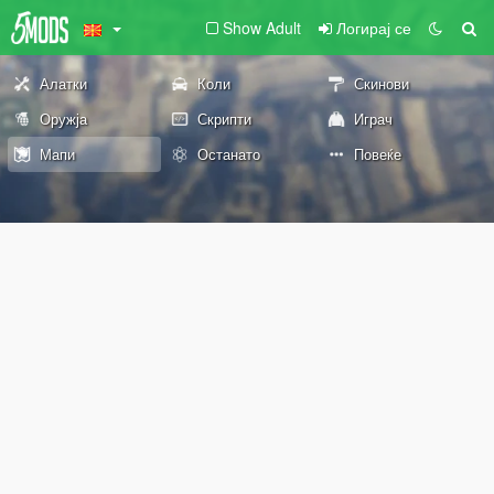
Show Adult
Логирај се
Алатки
Коли
Скинови
Оружја
Скрипти
Играч
Мапи
Останато
Повеќе