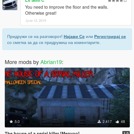
You need to improve the floor and the walls.
Otherwise great!
Јули 12, 2019
Придружи се на разговорот!
Најави Се
или
Регистрирај се
со сметка за да се придружиш на коментарите.
More mods by
Abrian19
:
5.0
2.417
48
The house of a serial killer [Menyoo]
1.0