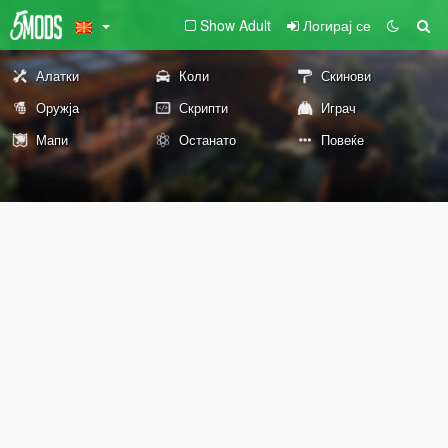
Show Adult
Логирај се
Алатки
Коли
Скинови
Оружја
Скрипти
Играч
Мапи
Останато
Повеќе