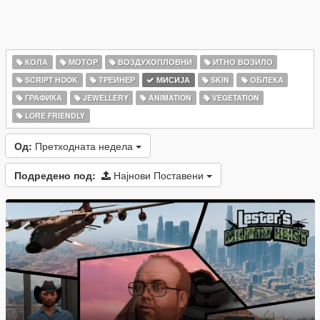
КОЛА
МОТОР
ВОЗДУХОПЛОВНИ
ИТНО ВОЗИЛО
SCRIPT HOOK
ТРЕИНЕР
МИСИЈА
SKIN
ОБЛЕКА
ГРАФИКА
JEWELLERY
ANIMATION
VEGETATION
LORE FRIENDLY
Од:
Претходната недела
Подредено под:
Најнови Поставени