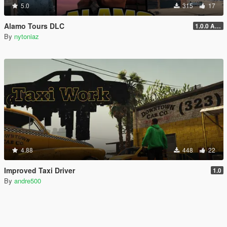
5.0
315
17
Alamo Tours DLC
1.0.0 Alpha
By
nytoniaz
4.88
448
22
Improved Taxi Driver
1.0
By
andre500