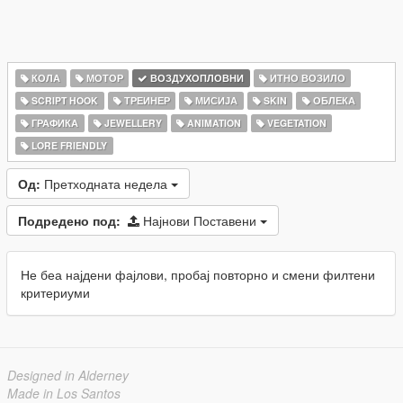
КОЛА
МОТОР
ВОЗДУХОПЛОВНИ
ИТНО ВОЗИЛО
SCRIPT HOOK
ТРЕИНЕР
МИСИЈА
SKIN
ОБЛЕКА
ГРАФИКА
JEWELLERY
ANIMATION
VEGETATION
LORE FRIENDLY
Од:
Претходната недела
Подредено под:
Најнови Поставени
Не беа најдени фајлови, пробај повторно и смени филтени
критериуми
Designed in Alderney
Made in Los Santos