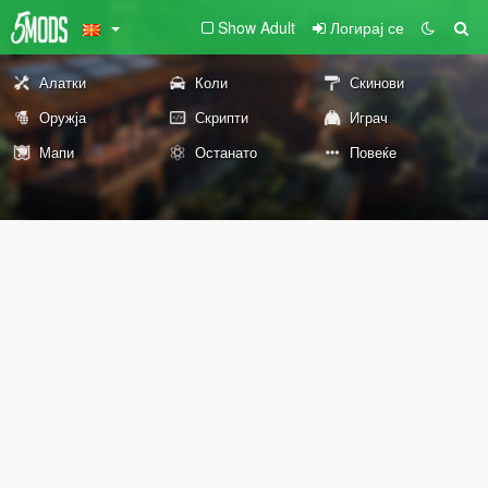
Show Adult
Логирај се
Алатки
Коли
Скинови
Оружја
Скрипти
Играч
Мапи
Останато
Повеќе