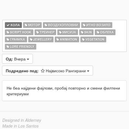
КОЛА
МОТОР
ВОЗДУХОПЛОВНИ
ИТНО ВОЗИЛО
SCRIPT HOOK
ТРЕИНЕР
МИСИЈА
SKIN
ОБЛЕКА
ГРАФИКА
JEWELLERY
ANIMATION
VEGETATION
LORE FRIENDLY
Од:
Вчера
Подредено под:
Највисоко Рангирани
Не беа најдени фајлови, пробај повторно и смени филтени
критериуми
Designed in Alderney
Made in Los Santos