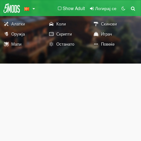
Show Adult
Логирај се
Алатки
Коли
Скинови
Оружја
Скрипти
Играч
Мапи
Останато
Повеќе