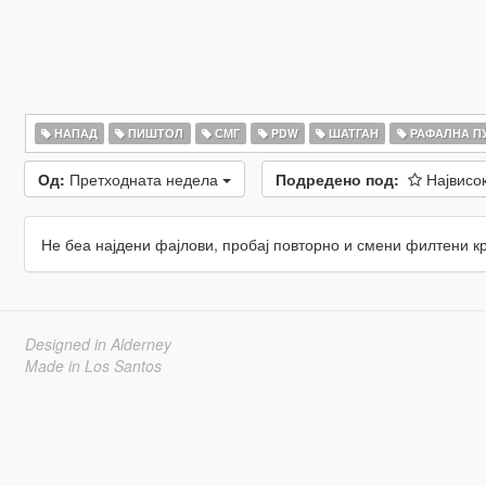
НАПАД
ПИШТОЛ
СМГ
PDW
ШАТГАН
РАФАЛНА П
Од:
Претходната недела
Подредено под:
Највисо
Не беа најдени фајлови, пробај повторно и смени филтени к
Designed in Alderney
Made in Los Santos