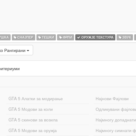
УШКА
СНАЈПЕР
ТЕШКИ
ФРЛИ
ОРУЖЈЕ ТЕКСТУРА
ЗВУК
ко Рангирани
ритериуми
GTA 5 Алатки за модирање
Најнови Фајлови
GTA 5 Модови за коли
Одликувани фајлов
GTA 5 скинови за возила
Најмногу допаднати
GTA 5 Модови за оружја
Најмногу симнати ф