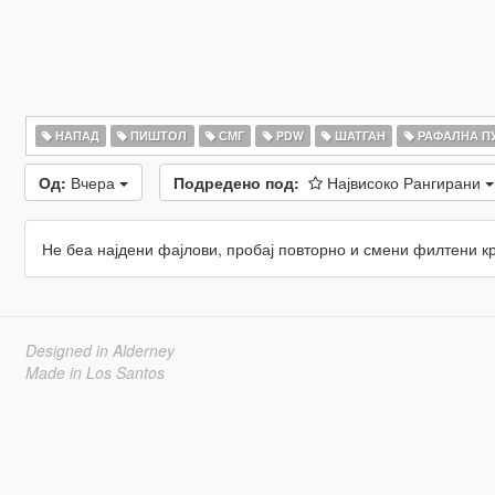
НАПАД
ПИШТОЛ
СМГ
PDW
ШАТГАН
РАФАЛНА П
Од:
Вчера
Подредено под:
Највисоко Рангирани
Не беа најдени фајлови, пробај повторно и смени филтени к
Designed in Alderney
Made in Los Santos