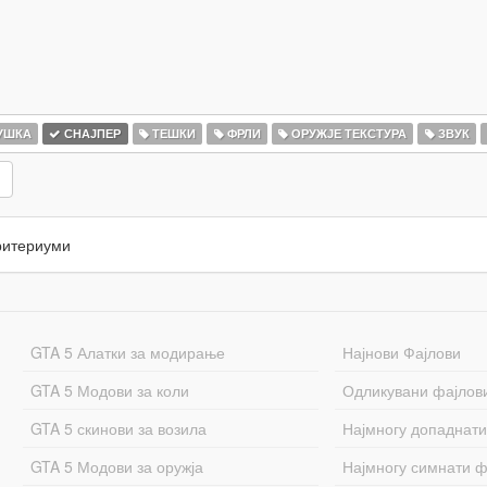
УШКА
СНАЈПЕР
ТЕШКИ
ФРЛИ
ОРУЖЈЕ ТЕКСТУРА
ЗВУК
ритериуми
GTA 5 Алатки за модирање
Најнови Фајлови
GTA 5 Модови за коли
Одликувани фајлов
GTA 5 скинови за возила
Најмногу допаднати
GTA 5 Модови за оружја
Најмногу симнати ф